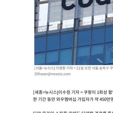
-7322초 전 >
'2경기 연속 침묵' 손흥민, 톨루카전 68분만 뛰고 슈팅 0개
-6074초 전 >
이강인, 오늘 서울서 AT마드리드 입단식…'전례 없는 특급
1시간 전 >
'여긴 20도, 저긴 50도'…열화상 카메라로 본 폭염 저감시설 
2시간 전 >
콜롬비아 신임 우파 대통령 취임 하루만에 차량폭탄 폭발 사건
3시간 전 >
튀르키예 외무장관, "메카 3국 방위협정은 이란이 목표 아냐 "
4시간 전 >
이군이 불법 군시설 건설한 레바논 남부에서 레바논군 3명 폭
[서울=뉴시스] 이영환 기자 = 21일 오전 서울 송파구 쿠팡
20hwan@newsis.com
[세종=뉴시스]이수정 기자 = 쿠팡이 1회성 
한 기간 동안 와우멤버십 가입자가 약 450만