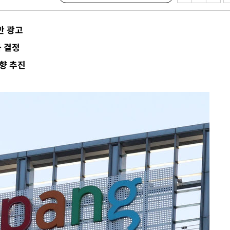
 밝혀
발로 부상
만 광고
과 결정
되길"
향 추진
시작'
승리…정청래
청래
청래 승리
7%·정청래
2%·김민석
0.30%
 차에 첫
'
(종합)