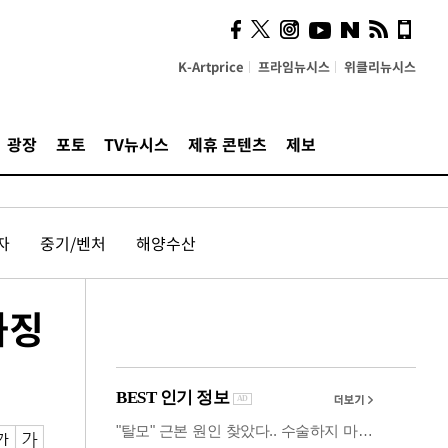
사이 해답 찾았죠"…알을
깨고 나온 '초자아'
K-Artprice
프라임뉴시스
위클리뉴시스
광장
포토
TV뉴시스
제휴 콘텐츠
제보
자
중기/벤처
해양수산
과징