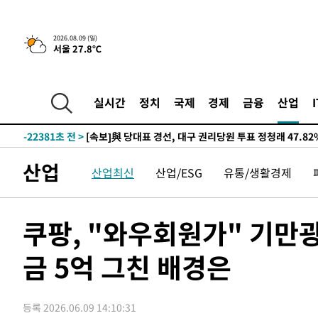
-27522초 전 >
태풍 돌핀, 중 저장성 타이저우시 해안에 상륙 (1보)
-24868초 전 >
AT마드리드 데뷔 앞둔 이강인, 맨시티전 선발 대신 '벤치 
2026.08.09 (일)
서울 27.8℃
-23498초 전 >
[속보]與 강원·TK 당원투표 합산 김민석 48.54%로 
44.40%
-22832초 전 >
與 강원·TK 당원투표 합산 김민석 46.01%로 승리…정
44.53%
-22672초 전 >
[속보]與전대 권리당원투표…강원·경북 김민석, 대구 정
실시간
정치
국제
경제
금융
산업
-22479초 전 >
[속보]與 당대표 경선, 경북 권리당원 투표 김민석 47.3
45.71%
-22381초 전 >
[속보]與 당대표 경선, 대구 권리당원 투표 정청래 47.8
46.35%
-22178초 전 >
[속보]與 당대표 경선, 강원 권리당원 투표 김민석 승리…5
산업
산업최신
산업/ESG
유통/생활경제
득표
-20096초 전 >
"일본축구협회, 대한축구협회 성 접대 의혹 심판 조사"
-12738초 전 >
[속보]장은수, KLPGA 제주삼다수 역전 우승…데뷔 10년
정상
-8103초 전 >
"얼마나 더웠으면"…안동 물길공원서 헤엄친 구렁이 '소동
쿠팡, "와우회원가" 기만
-8030초 전 >
손흥민, 68분 뛰고 2경기 침묵…LAFC, 톨루카에 1-0 승리
금 5억 그친 배경은
-7302초 전 >
'2경기 연속 침묵' 손흥민, 톨루카전 68분만 뛰고 슈팅 0개
-6054초 전 >
이강인, 오늘 서울서 AT마드리드 입단식…'전례 없는 특급
1시간 전 >
'여긴 20도, 저긴 50도'…열화상 카메라로 본 폭염 저감시설 
등록 2026.06.09 14:10:31
2시간 전 >
콜롬비아 신임 우파 대통령 취임 하루만에 차량폭탄 폭발 사건