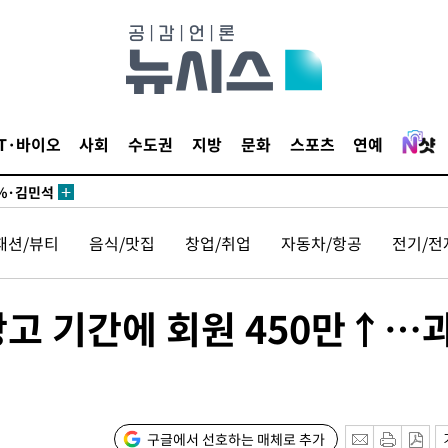
시작'
승리…정청래
청래
청래 승리
IT·바이오
사회
수도권
지방
문화
스포츠
연예
7%·정청래
2%·김민석
0.30%
패션/뷰티
음식/맛집
창업/취업
자동차/항공
전기/전
 차에 첫
'
광고 기간에 회원 450만↑…
(종합)
대우'
'온도차'
구글에서 선호하는 매체로 추가