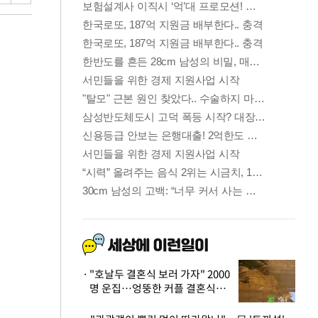
"호날두 결혼식 보러 가자" 2000
명 운집…엉뚱한 커플 결혼식에
'황당'