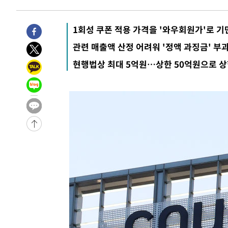
3시간 전 >
튀르키예 외무장관, "메카 3국 방위협정은 이란이 목표 아냐 "
4시간 전 >
이군이 불법 군시설 건설한 레바논 남부에서 레바논군 3명 폭
1회성 쿠폰 적용 가격을 '와우회원가'로 기
-31950초 전 >
네타냐후, 트럼프의 가자 평화 2차 15개조 평화안 '거부'
관련 매출액 산정 어려워 '정액 과징금' 부
-28546초 전 >
이강인 ATM 입단식에 '상암벌 들썩'…"세계적인 선수 
현행법상 최대 5억원…상한 50억원으로 상
-27542초 전 >
태풍 돌핀, 중 저장성 타이저우시 해안에 상륙 (1보)
-24888초 전 >
AT마드리드 데뷔 앞둔 이강인, 맨시티전 선발 대신 '벤치 
-23518초 전 >
[속보]與 강원·TK 당원투표 합산 김민석 48.54%로 
44.40%
-22852초 전 >
與 강원·TK 당원투표 합산 김민석 46.01%로 승리…정
44.53%
-22692초 전 >
[속보]與전대 권리당원투표…강원·경북 김민석, 대구 정
-22499초 전 >
[속보]與 당대표 경선, 경북 권리당원 투표 김민석 47.3
45.71%
-22401초 전 >
[속보]與 당대표 경선, 대구 권리당원 투표 정청래 47.8
46.35%
-22198초 전 >
[속보]與 당대표 경선, 강원 권리당원 투표 김민석 승리…5
득표
-20116초 전 >
"일본축구협회, 대한축구협회 성 접대 의혹 심판 조사"
-12758초 전 >
[속보]장은수, KLPGA 제주삼다수 역전 우승…데뷔 10년
정상
-8123초 전 >
"얼마나 더웠으면"…안동 물길공원서 헤엄친 구렁이 '소동
-8050초 전 >
손흥민, 68분 뛰고 2경기 침묵…LAFC, 톨루카에 1-0 승리