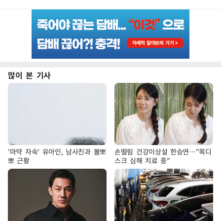
많이 본 기사
'마약 자숙' 유아인, 남사친과 볼뽀
손떨림 건강이상설 한승연…"목디
뽀 근황
스크 심해 치료 중"