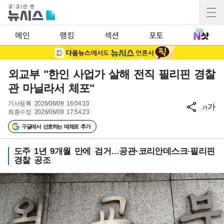
메인
랭킹
섹션
포토
외교부 "한인 사업가 살해 전직 필리핀 경찰
관 마닐라서 체포"
기사등록
2026/06/09 16:04:10
가
가
최종수정
2026/06/09 17:54:23
구글에서 선호하는 매체로 추가
도주 1년 9개월 만에 검거…공관·코리안데스크·필리핀
경찰 공조