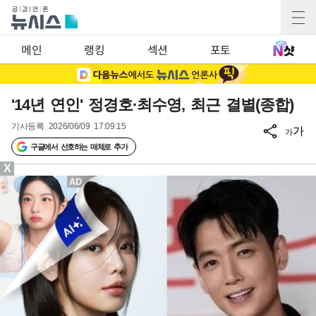
메인
랭킹
섹션
포토
'14년 연인' 정경호·최수영, 최근 결별(종합)
기사등록
2026/06/09 17:09:15
가
가
구글에서 선호하는 매체로 추가
X