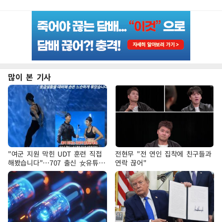
많이 본 기사
"여군 지원 막힌 UDT 훈련 직접
전현무 "전 연인 집착에 친구들과
해봤습니다"…707 출신 女유튜버
연락 끊어"
'완벽 소화'