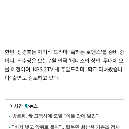
한편, 정경호는 차기작 드라마 '혹하는 로맨스'를 준비 중
이다. 최수영은 오는 7월 연극 '베니스의 상인' 무대에 오
를 예정이며, KBS 2TV 새 주말드라마 '학교 다녀왔습니
다' 출연도 검토하고 있다.
이시간
핫
뉴스
방은희, 母 고독사에 오열 "이틀 만에 발견"
"바지 벗고 앞뒤로 돌아"…탈북민 회상한 기쁨조 검사