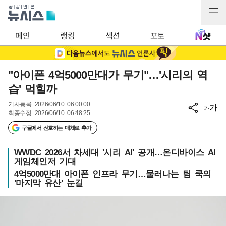
메인
랭킹
섹션
포토
"아이폰 4억5000만대가 무기"…'시리의 역
습' 먹힐까
기사등록
2026/06/10 06:00:00
가
가
최종수정
2026/06/10 06:48:25
구글에서 선호하는 매체로 추가
WWDC 2026서 차세대 '시리 AI' 공개…온디바이스 AI
게임체인저 기대
4억5000만대 아이폰 인프라 무기…물러나는 팀 쿡의
'마지막 유산' 눈길