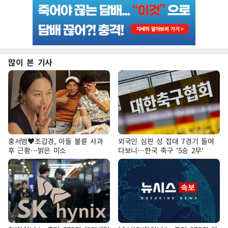
많이 본 기사
홍서범♥조갑경, 아들 불륜 사과
외국인 심판 성 접대 7경기 들여
후 근황…밝은 미소
다보니…한국 축구 '5승 2무'