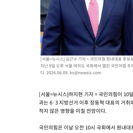
-10968초 전 >
시리아 다마스쿠스 교외에서 미니버스 폭발.. 14명 부상, 
태
-10266초 전 >
입추에도 극한더위…서울 낮 39도 '폭염중대경보'
-5230초 전 >
이란, 호르무즈서 "적국 목표물들"과 대치로 남부 케슘섬
례 큰 폭발음
-3945초 전 >
[속보]美, 폴리실리콘 수입 규제…파생제품 15% 관세, 12
효
-2096초 전 >
[속보]트럼프, 美 원정출산 금지 행정명령 서명
3분 전 >
[속보] 뉴욕증시, 일제 하락 마감…나스닥 0.06%↓
[서울=뉴시스] 김근수 기자 = 국민의힘 원내대표 후보
지난 9일 오후 서울 여의도 국회에서 열린 국민의힘 
다. 2026.06.09.
ks@newsis.com
[서울=뉴시스]하지현 기자 = 국민의힘이 10
과는 6·3 지방선거 이후 장동혁 대표의 거취
적지 않은 영향을 미칠 전망이다.
국민의힘은 이날 오전 10시 국회에서 원내대