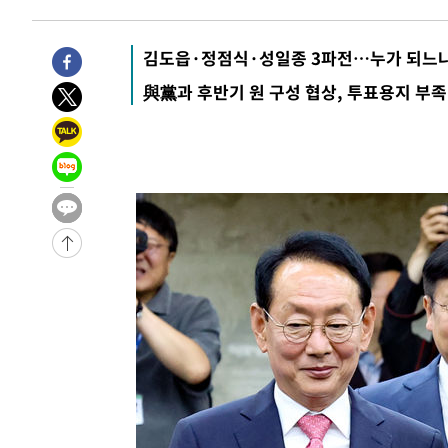
효
-2076초 전 >
[속보]트럼프, 美 원정출산 금지 행정명령 서명
3분 전 >
[속보] 뉴욕증시, 일제 하락 마감…나스닥 0.06%↓
김도읍·정점식·성일종 3파전…누가 되느냐
-32151초 전 >
[속보]규제합리화위원회 부위원장에 김태유 서울대 공대
與黨과 후반기 원 구성 협상, 투표용지 부족
병태 후임
-28509초 전 >
[속보]국힘 윤리위, '돌려차기 발언' 진종오·서범수 징계
-23834초 전 >
[속보] 7월 중국 수출 23.9%↑ 수입 27.5%↑…무역총
25.3%↑
-20994초 전 >
[속보]'채상병 순직 책임' 임성근, 항소심도 징역 3년
-20860초 전 >
[속보]종합특검, '관저이전 봐주기 감사' 유병호 구속기소
-17460초 전 >
민주 콩고 에볼라환자 4천명 돌파, 4053명 발생 1850명
-16710초 전 >
[속보]'300억원대 사기 혐의' 차가원 대표 구속 송치
-15904초 전 >
"미 전국적 살모네라 식중독 원인은 멕시코산 할라피뇨"--
-14417초 전 >
[속보]경찰·노동부, HL만도 평택사업장 끼임 사망 관련
-14298초 전 >
[속보]합수본, '투표율 허위 입력' 중앙·서울·경기도 선관
압수수색
-14053초 전 >
[속보]원·달러 환율, 오전 9시 1423.8원
-13849초 전 >
[속보]삼성전자·SK하이닉스 동반 강보합…1%대 상승 
-13835초 전 >
[속보]코스닥, 5.95포인트(0.74%) 상승한 807.62개장
-13803초 전 >
[속보]코스피, 6300선 재탈환…1.09% 오른 6365.07 