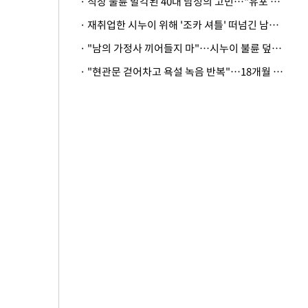
· 직장 불륜 발각된 40대 남성의 고민…"유포 동료 명예훼손·협박죄 고소 가능할까"
· 재취업한 시누이 위해 '조카 셔틀' 떠넘긴 남편…아내 "난 못한다"
· "남의 가정사 끼어들지 마"…시누이 불륜 덮으려는 남편에 억울한 아내
· "현관문 걷어차고 욕설 녹음 반복"…18개월 아기 키우는 집 뒤흔든 '앞집의 비극'