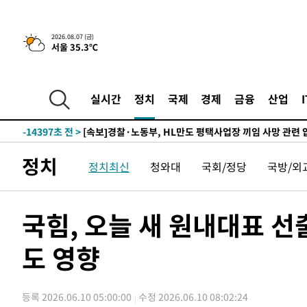
-23814초 전 >
[속보] 7월 중국 수출 23.9%↑ 수입 27.5%↑…무역총
25.3%↑
-20974초 전 >
[속보]'채상병 순직 책임' 임성근, 항소심도 징역 3년
2026.08.07 (금)
서울 35.3℃
-20840초 전 >
[속보]종합특검, '관저이전 봐주기 감사' 유병호 구속기소
-17440초 전 >
민주 콩고 에볼라환자 4천명 돌파, 4053명 발생 1850명
-16690초 전 >
[속보]'300억원대 사기 혐의' 차가원 대표 구속 송치
실시간
정치
국제
경제
금융
산업
-15884초 전 >
"미 전국적 살모네라 식중독 원인은 멕시코산 할라피뇨"--
-14397초 전 >
[속보]경찰·노동부, HL만도 평택사업장 끼임 사망 관련
-14278초 전 >
[속보]합수본, '투표율 허위 입력' 중앙·서울·경기도 선관
정치
정치최신
청와대
국회/정당
국방/외
압수수색
-14033초 전 >
[속보]원·달러 환율, 오전 9시 1423.8원
-13829초 전 >
[속보]삼성전자·SK하이닉스 동반 강보합…1%대 상승 
-13815초 전 >
[속보]코스닥, 5.95포인트(0.74%) 상승한 807.62개장
국힘, 오늘 새 원내대표 
-13783초 전 >
[속보]코스피, 6300선 재탈환…1.09% 오른 6365.07 
도 영향
-10948초 전 >
시리아 다마스쿠스 교외에서 미니버스 폭발.. 14명 부상, 
태
-10246초 전 >
입추에도 극한더위…서울 낮 39도 '폭염중대경보'
-5210초 전 >
이란, 호르무즈서 "적국 목표물들"과 대치로 남부 케슘섬
등록 2026.06.10 05:00:00
수정 2026.06.10 08:02:24
례 큰 폭발음
-3925초 전 >
[속보]美, 폴리실리콘 수입 규제…파생제품 15% 관세, 12