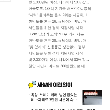
옥상 '쓰레기 테러' 범인 잡았는
데…과태료 3만원 처분에 숙박업
주 허탈