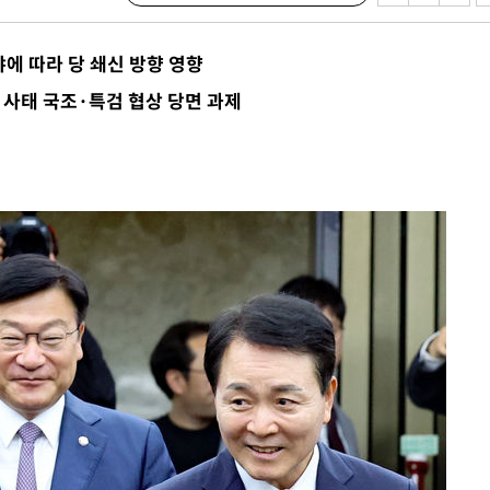
에 따라 당 쇄신 방향 영향
 교수…이
 사태 국조·특검 협상 당면 과제
 절차 개시
액
 사망
 CDC
 압수수색
위 등 9곳
출발
개장