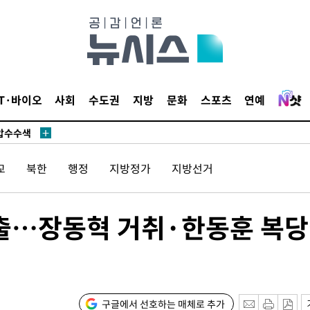
액
 사망
IT·바이오
사회
수도권
지방
문화
스포츠
연예
 CDC
 압수수색
위 등 9곳
교
북한
행정
지방정가
지방선거
출발
선출…장동혁 거취·한동훈 복
개장
3명은 중
에서 두차
구글에서 선호하는 매체로 추가
0일 후 발