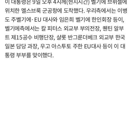
이 대통령은 9일 오후 4시께(현지시간) 벨기에 브뤼셀에
위치한 멜스브룩 군공항에 도착했다. 우리측에서는 이병
도 주벨기에·EU 대사와 임은희 벨기에 한인회장 등이,
벨기에측에서는 칼 피터스 외교부 부의전장, 퀜틴 알부
트 제15공수 비행단장, 샬롯 반그룬더베크 외교부 한국
일본 담당 과장, 우고 아스투토 주한 EU대사 등이 이 대
통령 부부를 맞이했다.