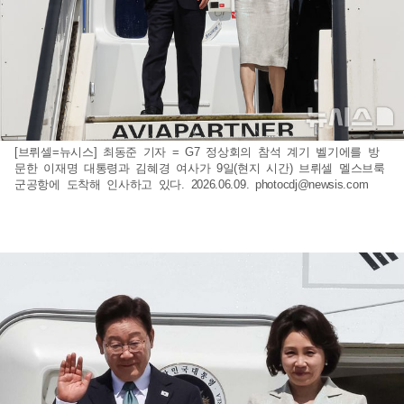
[브뤼셀=뉴시스] 최동준 기자 = G7 정상회의 참석 계기 벨기에를 방
문한 이재명 대통령과 김혜경 여사가 9일(현지 시간) 브뤼셀 멜스브룩
군공항에 도착해 인사하고 있다. 2026.06.09.
photocdj@newsis.com