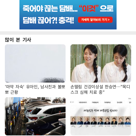
많이 본 기사
'마약 자숙' 유아인, 남사친과 볼뽀
손떨림 건강이상설 한승연…"목디
뽀 근황
스크 심해 치료 중"