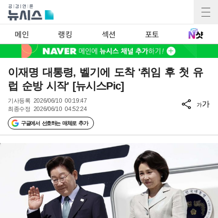
메인
랭킹
섹션
포토
이재명 대통령, 벨기에 도착 '취임 후 첫 유
럽 순방 시작' [뉴시스Pic]
기사등록
2026/06/10 00:19:47
가
가
최종수정
2026/06/10 04:52:24
구글에서 선호하는 매체로 추가