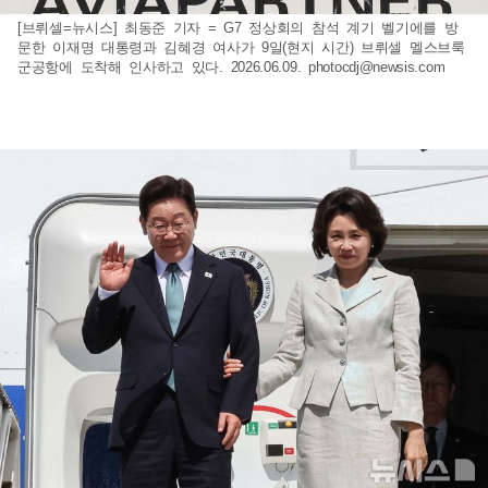
[브뤼셀=뉴시스] 최동준 기자 = G7 정상회의 참석 계기 벨기에를 방
문한 이재명 대통령과 김혜경 여사가 9일(현지 시간) 브뤼셀 멜스브룩
군공항에 도착해 인사하고 있다. 2026.06.09.
photocdj@newsis.com