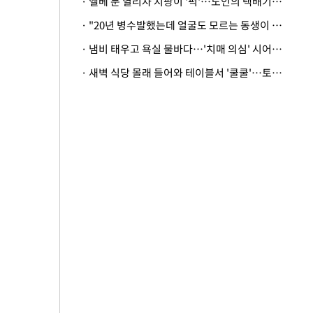
· 엘베 문 열리자 지팡이 '퍽'…노인의 택배기사 폭행 이유
· "20년 병수발했는데 얼굴도 모르는 동생이 유산 절반을"…배다른 형제 상속권 있을까
· 냄비 태우고 욕실 물바다…'치매 의심' 시어머니 검사 권유했다가 '날벼락'
· 새벽 식당 몰래 들어와 테이블서 '쿨쿨'…토사물 남기고 사라진 남성