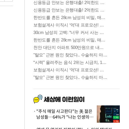
"주식 매일 사고판다"는 美 젊은
남성들…64%가 "나는 인생의
패배자“