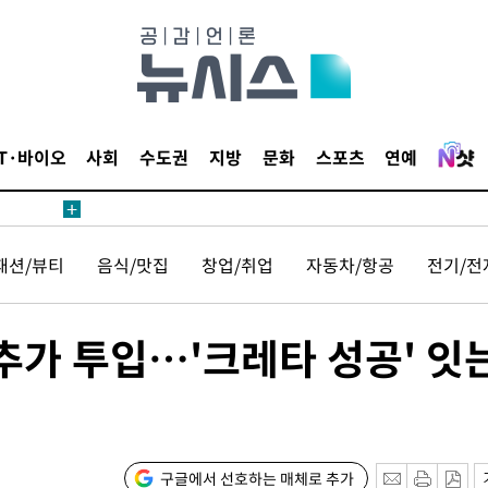
 계속[다음
삼겠다"
안겨드려 죄
IT·바이오
사회
수도권
지방
문화
스포츠
연예
 계속[다음
패션/뷰티
음식/맛집
창업/취업
자동차/항공
전기/전
삼겠다"
안겨드려 죄
 추가 투입…'크레타 성공' 잇
구글에서 선호하는 매체로 추가