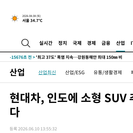
-8822초 전 >
[속보]뉴욕증시 상승 마감…S&P 0.6% 나스닥 1.3%↑
2026.08.08 (토)
서울 34.7℃
-31520초 전 >
극한폭염 한풀 꺾이지만…'낮 최고 35도' 무더위, 열대야
주 날씨]
-28538초 전 >
축구협회 "압수수색·성접대 논란 사과…쇄신의 기회로 
-27055초 전 >
[속보]'압수수색·성접대 논란' 축구협회 "실망과 걱정 
실시간
정치
국제
경제
금융
산업
송"
-15676초 전 >
'최고 37도' 폭염 지속…강원동해안 최대 150㎜ 비
-8802초 전 >
[속보]뉴욕증시 상승 마감…S&P 0.6% 나스닥 1.3%↑
-31540초 전 >
극한폭염 한풀 꺾이지만…'낮 최고 35도' 무더위, 열대야
산업
산업최신
산업/ESG
유통/생활경제
주 날씨]
-28558초 전 >
축구협회 "압수수색·성접대 논란 사과…쇄신의 기회로 
-27075초 전 >
[속보]'압수수색·성접대 논란' 축구협회 "실망과 걱정 
송"
-15696초 전 >
'최고 37도' 폭염 지속…강원동해안 최대 150㎜ 비
현대차, 인도에 소형 SUV
-8822초 전 >
[속보]뉴욕증시 상승 마감…S&P 0.6% 나스닥 1.3%↑
다
등록 2026.06.10 13:55:32