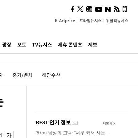
시, 스마트폰 액세서리에
NFC 더했다
K-Artprice
프라임뉴시스
위클리뉴시스
광장
포토
TV뉴시스
제휴 콘텐츠
제보
자
중기/벤처
해양수산
는