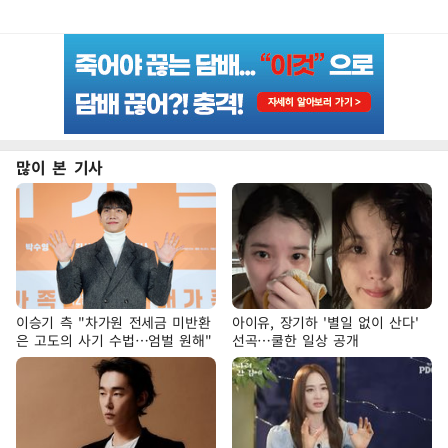
많이 본 기사
이승기 측 "차가원 전세금 미반환
아이유, 장기하 '별일 없이 산다'
은 고도의 사기 수법…엄벌 원해"
선곡…쿨한 일상 공개