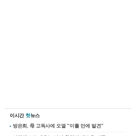
이시간
핫
뉴스
방은희, 母 고독사에 오열 "이틀 만에 발견"