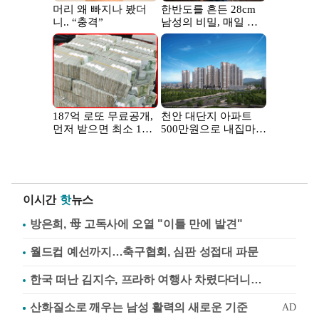
이시간
핫
뉴스
방은희, 母 고독사에 오열 "이틀 만에 발견"
월드컵 예선까지…축구협회, 심판 성접대 파문
한국 떠난 김지수, 프라하 여행사 차렸다더니…