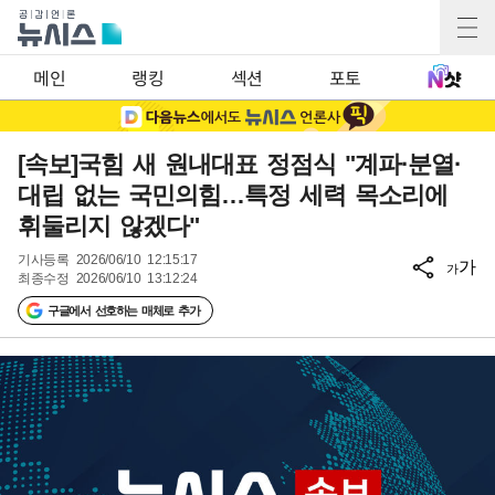
메인
랭킹
섹션
포토
[속보]국힘 새 원내대표 정점식 "계파·분열·
대립 없는 국민의힘…특정 세력 목소리에
휘둘리지 않겠다"
기사등록
2026/06/10 12:15:17
가
가
최종수정
2026/06/10 13:12:24
구글에서 선호하는 매체로 추가