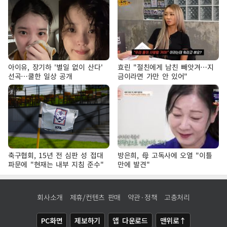
아이유, 장기하 '별일 없이 산다'
효린 "절친에게 남친 빼앗겨…지
선곡…쿨한 일상 공개
금이라면 가만 안 있어"
축구협회, 15년 전 심판 성 접대
방은희, 母 고독사에 오열 "이틀
파문에 "현재는 내부 지침 준수"
만에 발견"
회사소개
제휴/컨텐츠 판매
약관·정책
고충처리
PC화면
제보하기
앱 다운로드
맨위로↑