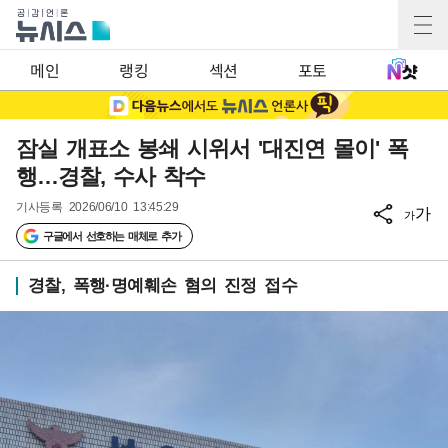
메인
랭킹
섹션
포토
잠실 개표소 봉쇄 시위서 '대진연 몰이' 폭
행…경찰, 수사 착수
기사등록
2026/06/10 13:45:29
가
가
구글에서 선호하는 매체로 추가
경찰, 폭행·명예훼손 혐의 진정 접수