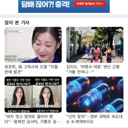
많이 본 기사
방은희, 母 고독사에 오열 "이틀
김지수, '여행사 대표' 변신 근황
만에 발견"
"가볼 만하니…"
"바지 벗고 앞뒤로 돌아야 했
"신약 찾자"…정부 과제로 속도내
다"…탈북민 김서아, 기쁨조 검사
는 K-제약바이오
수치심 회상