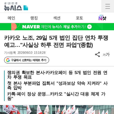
메인
랭킹
섹션
포토
카카오 노조, 29일 5개 법인 집단 연차 투쟁
예고…"사실상 하루 전면 파업"(종합)
기사등록
2026/06/10 15:18:28
가
가
구글에서 선호하는 매체로 추가
쟁의권 확보한 본사·카카오페이 등 5개 법인 전원 연
차 투쟁 목표
첫 본사 부분파업 집회서 "성과보상 약속 지켜라" 사
측 압박
카톡·페이 정상 운영…카카오 "실시간 대응 체계 가
동"