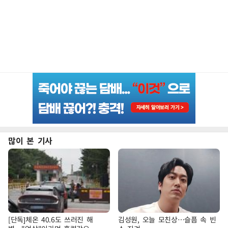
많이 본 기사
[단독]체온 40.6도 쓰러진 해
김성원, 오늘 모친상…슬픔 속 빈