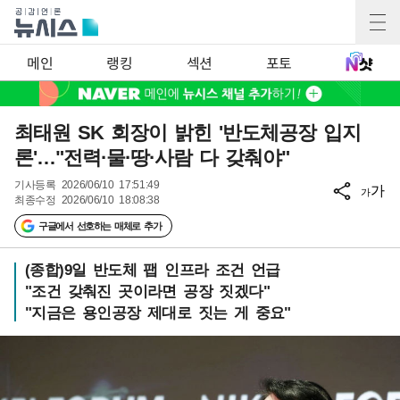
메인
랭킹
섹션
포토
최태원 SK 회장이 밝힌 '반도체공장 입지
론'…"전력·물·땅·사람 다 갖춰야"
기사등록
2026/06/10 17:51:49
가
가
최종수정
2026/06/10 18:08:38
구글에서 선호하는 매체로 추가
(종합)9일 반도체 팹 인프라 조건 언급
"조건 갖춰진 곳이라면 공장 짓겠다"
"지금은 용인공장 제대로 짓는 게 중요"