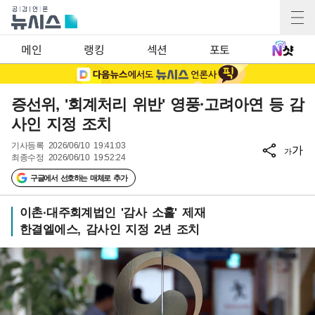
메인
랭킹
섹션
포토
증선위, '회계처리 위반' 영풍·고려아연 등 감
사인 지정 조치
기사등록
2026/06/10 19:41:03
가
가
최종수정
2026/06/10 19:52:24
구글에서 선호하는 매체로 추가
이촌·대주회계법인 '감사 소홀' 제재
한결엘에스, 감사인 지정 2년 조치