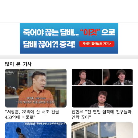
많이 본 기사
"서장훈, 28억에 산 서초 건물
전현무 "전 연인 집착에 친구들과
450억에 매물로"
연락 끊어"