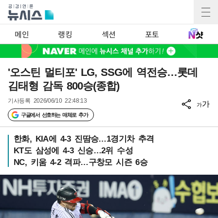
메인
랭킹
섹션
포토
'오스틴 멀티포' LG, SSG에 역전승…롯데
김태형 감독 800승(종합)
기사등록
2026/06/10 22:48:13
가
가
구글에서 선호하는 매체로 추가
한화, KIA에 4-3 진땀승…1경기차 추격
KT도 삼성에 4-3 신승…2위 수성
NC, 키움 4-2 격파…구창모 시즌 6승