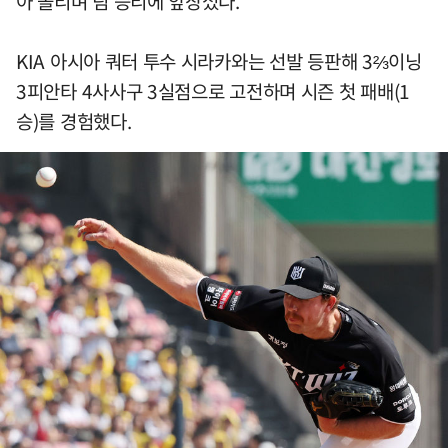
아 올리며 팀 승리에 앞장섰다.
KIA 아시아 쿼터 투수 시라카와는 선발 등판해 3⅔이닝
3피안타 4사사구 3실점으로 고전하며 시즌 첫 패배(1
승)를 경험했다.