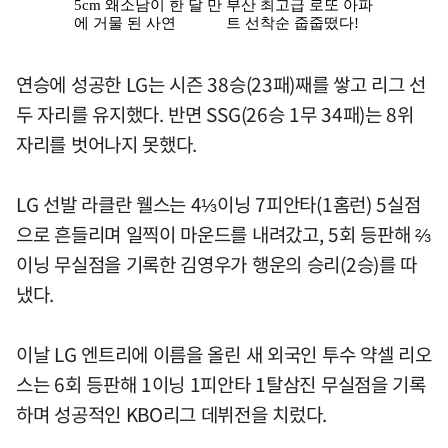
연승에 성공한 LG는 시즌 38승(23패)째를 쌓고 리그 선
두 자리를 유지했다. 반면 SSG(26승 1무 34패)는 8위
자리를 벗어나지 못했다.
LG 선발 라클란 웰스는 4⅓이닝 7피안타(1홈런) 5실점
으로 흔들리며 일찍이 마운드를 내려갔고, 5회 등판해 ⅔
이닝 무실점을 기록한 김영우가 행운의 승리(2승)를 따
냈다.
이날 LG 엔트리에 이름을 올린 새 외국인 투수 약셀 리오
스는 6회 등판해 1이닝 1피안타 1탈삼진 무실점을 기록
하며 성공적인 KBO리그 데뷔전을 치렀다.