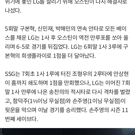
위기에 놓인 LG를 살리기 위해 오스틴이 다시 해결사로
나섰다.
5회말 구본혁, 신민재, 박해민의 연속 안타로 모든 베이
스를 채운 LG는 1사 후 오스틴이 역전 만루포를 쏘아 올
리며 6-5로 경기를 뒤집었다. LG는 6회말 1사 3루에 구
본혁의 희생플라이로 1점을 더 달아났다.
SSG는 7회초 1사 1루에 터진 조형우의 2루타에 안상현
이 홈까지 쇄도하며 1점을 만회했으나, LG는 이어진 7회
말 1사 만루에 나온 송찬의의 적시타로 다시 격차를 벌렸
고, 함덕주(1⅓이닝 무실점)와 손주영(1이닝 무실점)이
뒷문을 막으며 이날 경기를 승리했다. 손주영의 시즌 11
번째 세이브다.