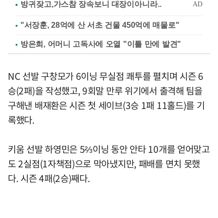
"서장훈, 28억에 산 서초 건물 450억에 매물로"
방은희, 어머니 고독사에 오열 "이틀 만에 발견"
NC 선발 구창모가 6이닝 무실점 쾌투를 펼치며 시즌 6
승(2패)을 작성했고, 9회말 만루 위기에서 출격해 팀을
구해낸 배재환은 시즌 첫 세이브(3승 1패 11홀드)를 기
록했다.
키움 선발 하영민은 5⅔이닝 동안 안타 10개를 얻어맞고
도 2실점(1자책점)으로 막아냈지만, 패배를 면치 못했
다. 시즌 4패(2승)째다.