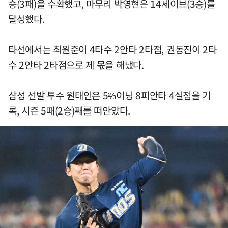
승(3패)을 수확했고, 마무리 박영현은 14세이브(3승)를
달성했다.
타선에서는 최원준이 4타수 2안타 2타점, 권동진이 2타
수 2안타 2타점으로 제 몫을 해냈다.
삼성 선발 투수 원태인은 5⅔이닝 8피안타 4실점을 기
록, 시즌 5패(2승)째를 떠안았다.