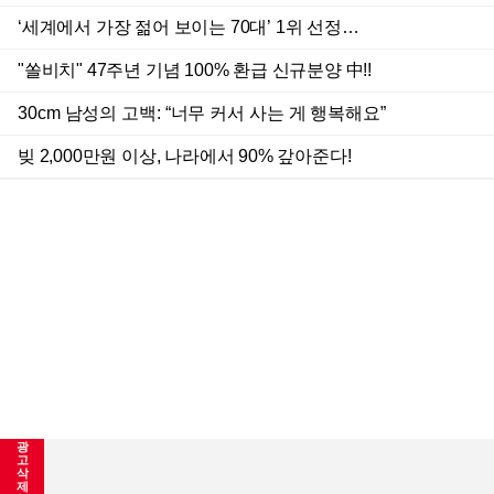
광
고
삭
제