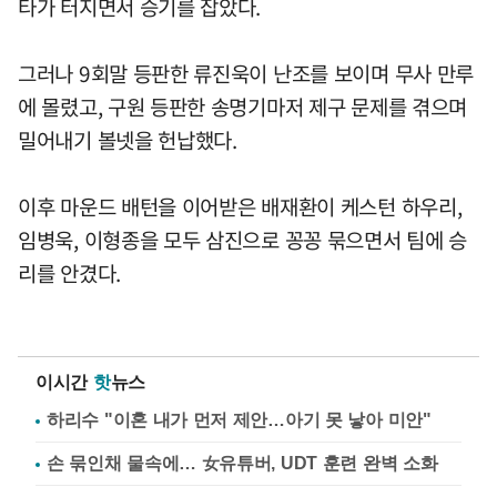
타가 터지면서 승기를 잡았다.
그러나 9회말 등판한 류진욱이 난조를 보이며 무사 만루
에 몰렸고, 구원 등판한 송명기마저 제구 문제를 겪으며
밀어내기 볼넷을 헌납했다.
이후 마운드 배턴을 이어받은 배재환이 케스턴 하우리,
임병욱, 이형종을 모두 삼진으로 꽁꽁 묶으면서 팀에 승
리를 안겼다.
이시간
핫
뉴스
하리수 "이혼 내가 먼저 제안…아기 못 낳아 미안"
손 묶인채 물속에… 女유튜버, UDT 훈련 완벽 소화