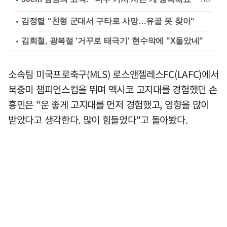
김정렬 "친형 군대서 구타로 사망…유골 못 찾아"
김희철, 광복절 '거꾸로 태극기' 현수막에 "X돌았네"
소속팀 미국프로축구(MLS) 로스앤젤레스FC(LAFC)에서
북중미 챔피언스컵을 뛰며 멕시코 고지대를 경험했던 손
흥민은 "운 좋게 고지대를 먼저 경험했고, 영향을 많이
받았다고 생각한다. 많이 힘들었다"고 돌아봤다.