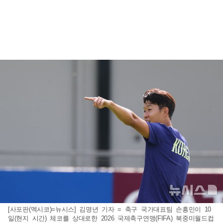
[사포판(멕시코)=뉴시스] 김명년 기자 = 축구 국가대표팀 손흥민이 10
일(현지 시간) 체코를 상대로한 2026 국제축구연맹(FIFA) 북중미월드컵