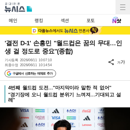
메인
랭킹
섹션
포토
'결전 D-1' 손흥민 "월드컵은 꿈의 무대…인
생 걸 정도로 중요"(종합)
기사등록
2026/06/11 10:07:10
가
가
최종수정
2026/06/11 10:14:54
구글에서 선호하는 매체로 추가
4번째 월드컵 도전…"마지막이라 말한 적 없어"
"경기장에 오니 월드컵 분위기 느껴져…기대되고 설
레"