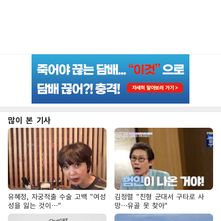
많이 본 기사
유혜정, 자궁적출 수술 고백 "여성
김정렬 "친형 군대서 구타로 사
성을 잃는 것이…"
망…유골 못 찾아"