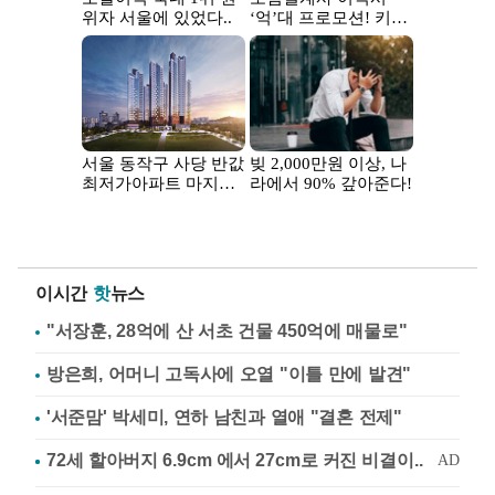
이시간
핫
뉴스
"서장훈, 28억에 산 서초 건물 450억에 매물로"
방은희, 어머니 고독사에 오열 "이틀 만에 발견"
'서준맘' 박세미, 연하 남친과 열애 "결혼 전제"