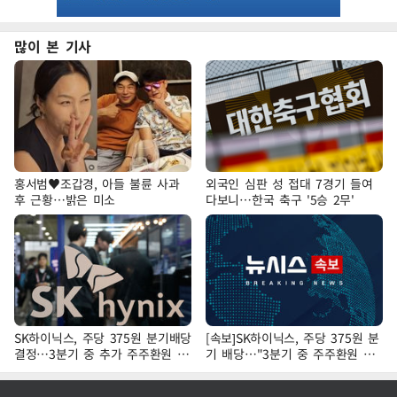
많이 본 기사
홍서범♥조갑경, 아들 불륜 사과
외국인 심판 성 접대 7경기 들여
후 근황…밝은 미소
다보니…한국 축구 '5승 2무'
SK하이닉스, 주당 375원 분기배당
[속보]SK하이닉스, 주당 375원 분
결정…3분기 중 추가 주주환원 발
기 배당…"3분기 중 주주환원 방
표
안 확정"