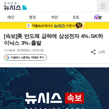
메인
랭킹
섹션
포토
[속보]美 반도체 급락에 삼성전자 4%↓SK하
이닉스 3%↓출발
기사등록
2026/06/11 09:02:36
가
가
구글에서 선호하는 매체로 추가