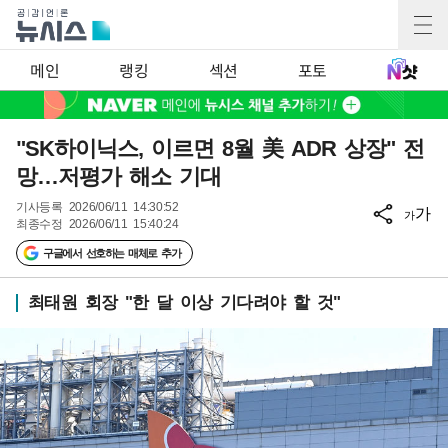
메인
랭킹
섹션
포토
"SK하이닉스, 이르면 8월 美 ADR 상장" 전
망…저평가 해소 기대
기사등록
2026/06/11 14:30:52
가
가
최종수정
2026/06/11 15:40:24
구글에서 선호하는 매체로 추가
최태원 회장 "한 달 이상 기다려야 할 것"