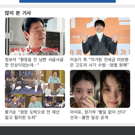
많이 본 기사
정보석 "황정음 전 남편 서글서글
이승기 측 "차가원 전세금 미반환
한 인상이었는데…"
은 고도의 사기 수법…엄벌 원해"
황기순 "원정 도박으로 전 재산
아이유, 장기하 '별일 없이 산다'
잃고 필리핀 도피"
선곡…쿨한 일상 공개