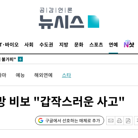
 포착
라하라 격파
꺾인다"
 위협"
IT·바이오
사회
수도권
지방
문화
스포츠
연예
 수용할까
해 불가피"
등 압수수
라마
예능
해외연예
스타
월 중 예
망 비보 "갑작스러운 사고"
구글에서 선호하는 매체로 추가