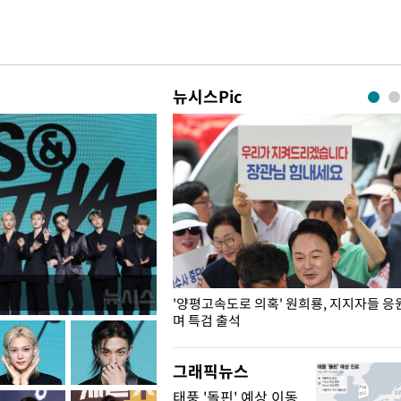
뉴시스Pic
"수사·기소 분리 관련 대비책 최
'양평고속도로 의혹' 원희룡, 지지자들 응
"
며 특검 출석
그래픽뉴스
태풍 '돌핀' 예상 이동