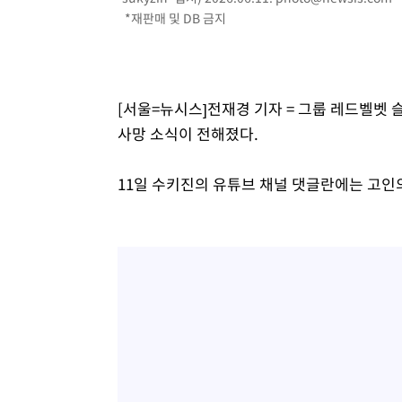
*재판매 및 DB 금지
-7945초 전 >
[속보]코스닥, 2.15포인트(0.27%) 내린 797.44 출발
-7928초 전 >
[속보]코스피, 119.51포인트(1.81%) 내린 6478.75 개장
-4375초 전 >
6월 경상수지 497.3억 달러…두 달 연속 사상 최대
-4326초 전 >
서울 낮 39도 '폭염중대경보'…40도 관측 가능성도
[서울=뉴시스]전재경 기자 = 그룹 레드벨벳
-1688초 전 >
미 워싱턴주 스포캔 시의 통제불능 3개 산불, 방화선 일부 
사망 소식이 전해졌다.
1시간 전 >
[속보] 호르무즈 해협 이란-오만 협상 기대속 뉴욕증시 혼조 
0.49%↑
11일 수키진의 유튜브 채널 댓글란에는 고인