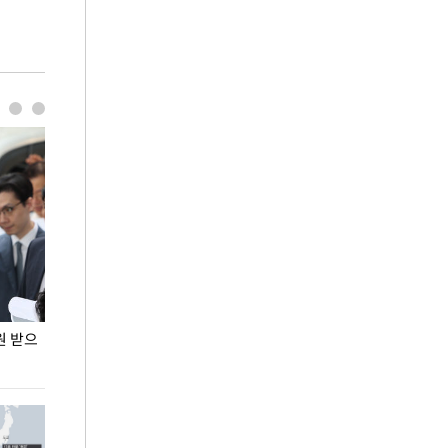
원 받으
정동영, 조현 '이상주의' 발언에 "이상이 있어야
장동혁 "李 대
현실 바꿔"
하다"