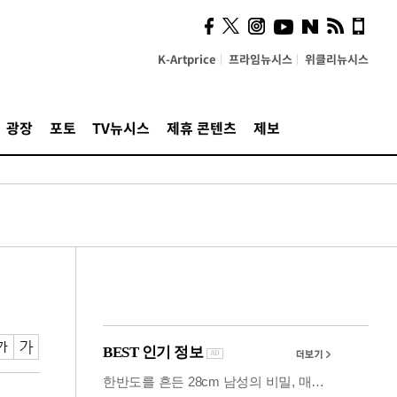
"5·8·9호선 출퇴근 혼잡,
정부 국비지원 필요"
K-Artprice
프라임뉴시스
위클리뉴시스
광장
포토
TV뉴시스
제휴 콘텐츠
제보