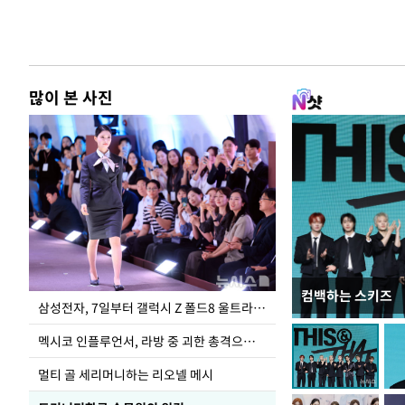
많이 본 사진
컴백하는 스키즈
이재명 대통령, 
삼성전자, 7일부터 갤럭시 Z 폴드8 울트라·폴드8·플립8 출시
선 다해 강구해야
멕시코 인플루언서, 라방 중 괴한 총격으로 사망
멀티 골 세리머니하는 리오넬 메시