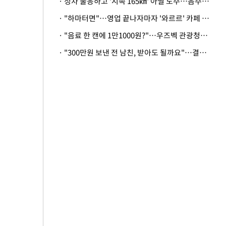
· 정차 불응하고 '시속 165㎞' 아찔 도주…음주운전자 체포
· "하마터면"…영업 끝나자마자 '와르르' 카페 테라스 덮친 대리석 외벽
· "음료 한 캔에 1만1000원?"…우즈벡 관광청까지 나섰다, 유튜버 폭로 후폭풍
· "300만원 보낸 전 남친, 받아도 될까요"…결혼 앞둔 예비신부의 뜻밖 고충