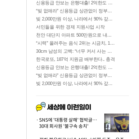
SNS에 '대통령 살해' 협박글…
30대 회사원 '불구속 송치'