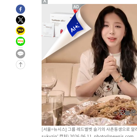
X
-1668초 전 >
미 워싱턴주 스포캔 시의 통제불능 3개 산불, 방화선 일부 
1시간 전 >
[속보] 호르무즈 해협 이란-오만 협상 기대속 뉴욕증시 혼조 
0.49%↑
-31493초 전 >
[속보]코스닥, 800p 회복…0.26% 오른 801.67 마감
-31423초 전 >
[속보]코스피, 301.88포인트(4.58%) 내린 6296.38 마
-31288초 전 >
[속보]원·달러 환율, 0.7원 내린 1423.8원 마감
-28887초 전 >
"여기 떨어졌다"…다누리, 스페이스X 로켓 달 충돌 흔적
-25932초 전 >
손흥민, 5경기 연속골 실패…LAFC는 승부차기 끝 과달
-18533초 전 >
내일까지 39도 '펄펄'…기상청 "태풍 지나며 폭염 잠시 
-18170초 전 >
트럼프, 한국계 진보 주지사 후보 맹공…"공산주의가 최대
-18148초 전 >
"美간섭에 합의 지연"…트럼프, '이란 호르무즈 통제권'
-14668초 전 >
[속보]산업장관 "李정부, 원전 반대 안해…안정 전력 위
-13365초 전 >
[속보]경찰, '홍명보 선임 논란' 대한축구협회·축구회관 
색
-12752초 전 >
[속보]산업장관 "美무역법 제301조 과잉생산 결과 발표 8
상
-12545초 전 >
[속보]코스피 매도사이드카 발동…4%대 급락
-11817초 전 >
[속보]전남광주 초대 시민추천 부시장에 백승주·윤난실
[서울=뉴시스] 그룹 레드벨벳 슬기의 사촌동생으로 알려
-9378초 전 >
서울 열대야 15일째 지속…비공식 '초열대야' 30도 넘어
sukyzin' 캡처) 2026.06.11.
photo@newsis.com