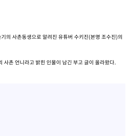
 슬기의 사촌동생으로 알려진 유튜버 수키진(본명 조수진)의
구축
마감 다우
의 사촌 언니라고 밝힌 인물이 남긴 부고 글이 올라왔다.