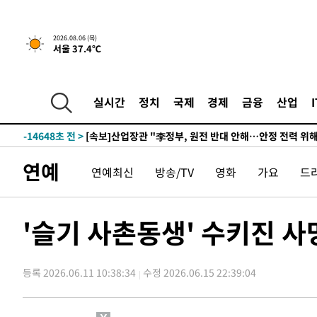
-31268초 전 >
[속보]원·달러 환율, 0.7원 내린 1423.8원 마감
-28867초 전 >
"여기 떨어졌다"…다누리, 스페이스X 로켓 달 충돌 흔적
2026.08.06 (목)
서울 37.4℃
-25912초 전 >
손흥민, 5경기 연속골 실패…LAFC는 승부차기 끝 과달
-18513초 전 >
내일까지 39도 '펄펄'…기상청 "태풍 지나며 폭염 잠시 
-18150초 전 >
트럼프, 한국계 진보 주지사 후보 맹공…"공산주의가 최대
실시간
정치
국제
경제
금융
산업
-18128초 전 >
"美간섭에 합의 지연"…트럼프, '이란 호르무즈 통제권'
-14648초 전 >
[속보]산업장관 "李정부, 원전 반대 안해…안정 전력 위
-13345초 전 >
[속보]경찰, '홍명보 선임 논란' 대한축구협회·축구회관 
연예
연예최신
방송/TV
영화
가요
드
색
-12732초 전 >
[속보]산업장관 "美무역법 제301조 과잉생산 결과 발표 8
상
-12525초 전 >
[속보]코스피 매도사이드카 발동…4%대 급락
-11797초 전 >
[속보]전남광주 초대 시민추천 부시장에 백승주·윤난실
'슬기 사촌동생' 수키진 사
-9358초 전 >
서울 열대야 15일째 지속…비공식 '초열대야' 30도 넘어
-7925초 전 >
[속보]코스닥, 2.15포인트(0.27%) 내린 797.44 출발
등록 2026.06.11 10:38:34
수정 2026.06.15 22:39:04
-7908초 전 >
[속보]코스피, 119.51포인트(1.81%) 내린 6478.75 개장
-4355초 전 >
6월 경상수지 497.3억 달러…두 달 연속 사상 최대
-4306초 전 >
서울 낮 39도 '폭염중대경보'…40도 관측 가능성도