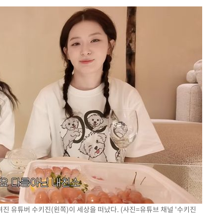
구축
마감 다우
감
 포착
라하라 격파
꺾인다"
 위협"
 수용할까
해 불가피"
등 압수수
월 중 예
진 유튜버 수키진(왼쪽)이 세상을 떠났다. (사진=유튜브 채널 '수키진