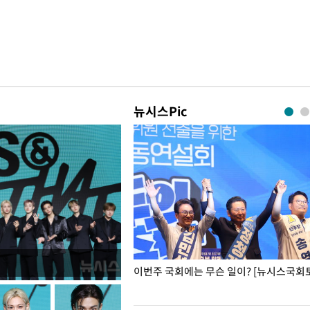
뉴시스Pic
폭력 피해자에 위로·사과…"국가
이번주 국회에는 무슨 일이? [뉴시스국회토
"