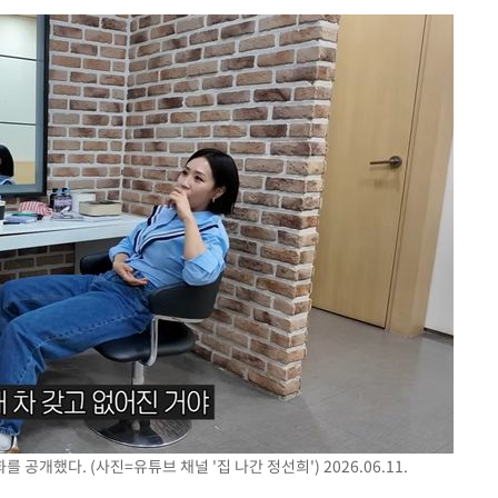
 계속[다음
삼겠다"
안겨드려 죄
개했다. (사진=유튜브 채널 '집 나간 정선희') 2026.06.11.