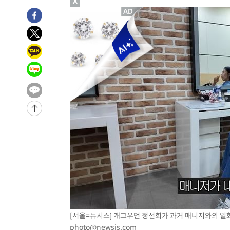
X
-22588초 전 >
여수 오동도 해상서 모터보트 전복…1명 사망·1명 실종
-18815초 전 >
극한폭염 한풀 꺾이지만…'낮 최고 35도' 무더위, 열대야
주 날씨]
-15833초 전 >
축구협회 "압수수색·성접대 논란 사과…쇄신의 기회로 
-14350초 전 >
[속보]'압수수색·성접대 논란' 축구협회 "실망과 걱정 
송"
-2971초 전 >
'최고 37도' 폭염 지속…강원동해안 최대 150㎜ 비
1시간 전 >
[속보]뉴욕증시 상승 마감…S&P 0.6% 나스닥 1.3%↑
[서울=뉴시스] 개그우먼 정선희가 과거 매니저와의 일화를 공
photo@newsis.com