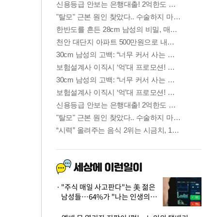
"주식 매일 사고판다"는 美 젊은
남성들…64%가 "나는 인생의
패배자“