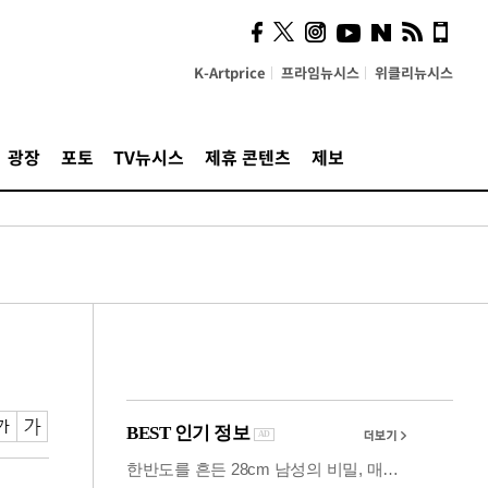
사이 해답 찾았죠"…알을
깨고 나온 '초자아'
K-Artprice
프라임뉴시스
위클리뉴시스
광장
포토
TV뉴시스
제휴 콘텐츠
제보