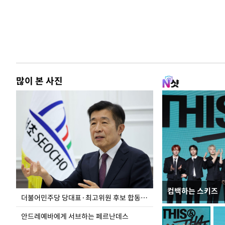
많이 본 사진
컴백하는 스키즈
이 대통령, 국가
더불어민주당 당대표·최고위원 후보 합동연설회
가 책임지고 치유
안드레예바에게 서브하는 페르난데스