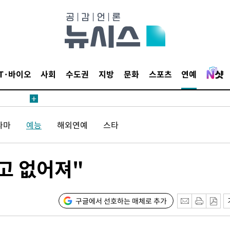
견
IT·바이오
사회
수도권
지방
문화
스포츠
연예
 계속[다음
라마
예능
해외연예
스타
삼겠다"
안겨드려 죄
고 없어져"
구글에서 선호하는 매체로 추가
견