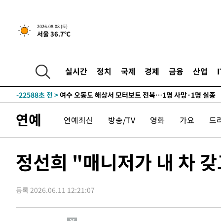
1시간 전 >
[속보]뉴욕증시 상승 마감…S&P 0.6% 나스닥 1.3%↑
2026.08.08 (토)
서울 36.7℃
-31861초 전 >
강릉에 시간당 81.4㎜ 물폭탄…도로 잠기고 담벼락 붕괴
-27968초 전 >
백운산서 80년근 천종산삼 9뿌리 발견…감정가 1.3억원
-25678초 전 >
선재도서 해루질 나섰다 실종 60대, 닷새 만에 숨진 채 발
실시간
정치
국제
경제
금융
산업
-23212초 전 >
남자 농구, 나고야 아시안게임서 '홈팀' 일본과 한일전
-22588초 전 >
여수 오동도 해상서 모터보트 전복…1명 사망·1명 실종
-18815초 전 >
극한폭염 한풀 꺾이지만…'낮 최고 35도' 무더위, 열대야
연예
연예최신
방송/TV
영화
가요
드
주 날씨]
-15833초 전 >
축구협회 "압수수색·성접대 논란 사과…쇄신의 기회로 
-14350초 전 >
[속보]'압수수색·성접대 논란' 축구협회 "실망과 걱정 
송"
-2971초 전 >
'최고 37도' 폭염 지속…강원동해안 최대 150㎜ 비
정선희 "매니저가 내 차 갖
1시간 전 >
[속보]뉴욕증시 상승 마감…S&P 0.6% 나스닥 1.3%↑
-31861초 전 >
강릉에 시간당 81.4㎜ 물폭탄…도로 잠기고 담벼락 붕괴
등록 2026.06.11 12:21:07
-27968초 전 >
백운산서 80년근 천종산삼 9뿌리 발견…감정가 1.3억원
-25678초 전 >
선재도서 해루질 나섰다 실종 60대, 닷새 만에 숨진 채 발
-23212초 전 >
남자 농구, 나고야 아시안게임서 '홈팀' 일본과 한일전