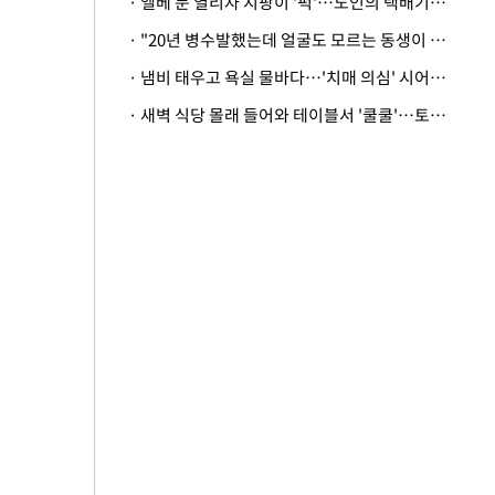
· 엘베 문 열리자 지팡이 '퍽'…노인의 택배기사 폭행 이유
· "20년 병수발했는데 얼굴도 모르는 동생이 유산 절반을"…배다른 형제 상속권 있을까
· 냄비 태우고 욕실 물바다…'치매 의심' 시어머니 검사 권유했다가 '날벼락'
· 새벽 식당 몰래 들어와 테이블서 '쿨쿨'…토사물 남기고 사라진 남성