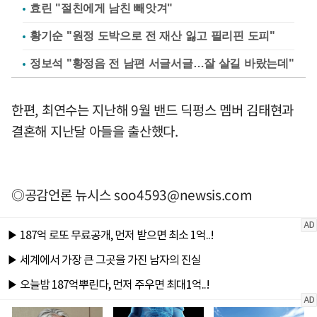
효린 "절친에게 남친 빼앗겨"
황기순 "원정 도박으로 전 재산 잃고 필리핀 도피"
정보석 "황정음 전 남편 서글서글…잘 살길 바랐는데"
한편, 최연수는 지난해 9월 밴드 딕펑스 멤버 김태현과
결혼해 지난달 아들을 출산했다.
◎공감언론 뉴시스
soo4593@newsis.com