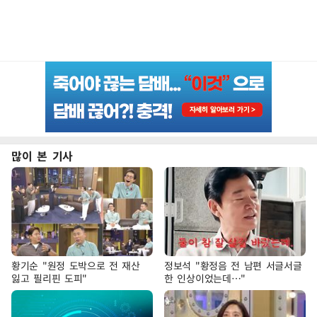
많이 본 기사
황기순 "원정 도박으로 전 재산
정보석 "황정음 전 남편 서글서글
잃고 필리핀 도피"
한 인상이었는데…"