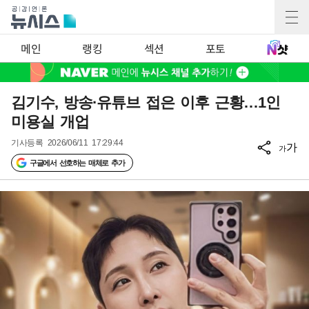
메인
랭킹
섹션
포토
김기수, 방송·유튜브 접은 이후 근황…1인
미용실 개업
기사등록
2026/06/11 17:29:44
가
가
구글에서 선호하는 매체로 추가