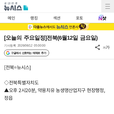
메인
랭킹
섹션
포토
[오늘의 주요일정]전북(6월12일 금요일)
기사등록
2026/06/12 05:00:00
가
가
구글에서 선호하는 매체로 추가
[전북=뉴시스]
◇전북특별자치도
▲오후 2시20분, 약용치유 농생명산업지구 현장행정,
정읍