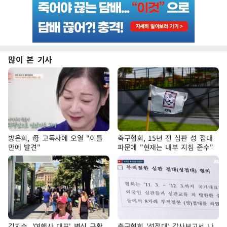
많이 본 기사
방은희, 母 고독사에 오열 "이틀
축구협회, 15년 전 심판 성 접대
만에 발견"
파문에 "현재는 내부 지침 준수"
김지수, '여행사 대표' 변신 근황
축구협회 '성접대' 감사보고서 나