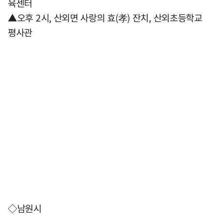
육센터
▲오후 2시, 산외면 사랑의 효(孝) 잔치, 산외초등학교
평사관
◇남원시