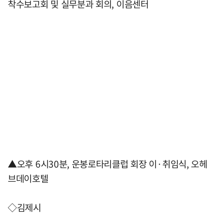
착수보고회 및 실무분과 회의, 이음센터
▲오후 6시30분, 운봉로타리클럽 회장 이·취임식, 오헤
브데이호텔
◇김제시