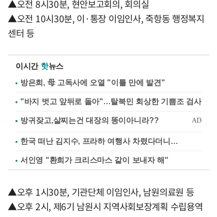
▲오전 8시30분, 현안보고회의, 회의실
▲오전 10시30분, 이·통장 이임인사, 죽항동 행정복지
센터 등
이시간
핫
뉴스
방은희, 母 고독사에 오열 "이틀 만에 발견"
"바지 벗고 앞뒤로 돌아"…탈북민 회상한 기쁨조 검사
한국 떠난 김지수, 프라하 여행사 차렸다더니…
서인영 "환희가 크리스마스 같이 보내자 해"
▲오후 1시30분, 기관단체 이임인사, 남원의료원 등
▲오후 2시, 제6기 남원시 지역사회보장계획 수립용역