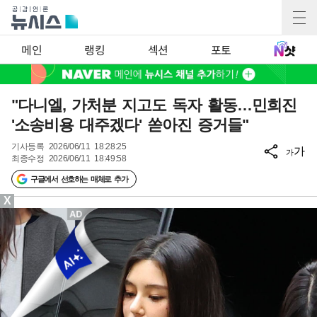
메인
랭킹
섹션
포토
"다니엘, 가처분 지고도 독자 활동…민희진
'소송비용 대주겠다' 쏟아진 증거들"
기사등록
2026/06/11 18:28:25
가
가
최종수정
2026/06/11 18:49:58
구글에서 선호하는 매체로 추가
X