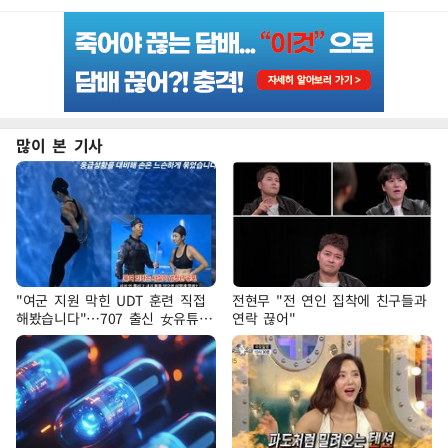
많이 본 기사
"여군 지원 막힌 UDT 훈련 직접
전현무 "전 연인 집착에 친구들과
해봤습니다"…707 출신 女유튜버
연락 끊어"
'완벽 소화'