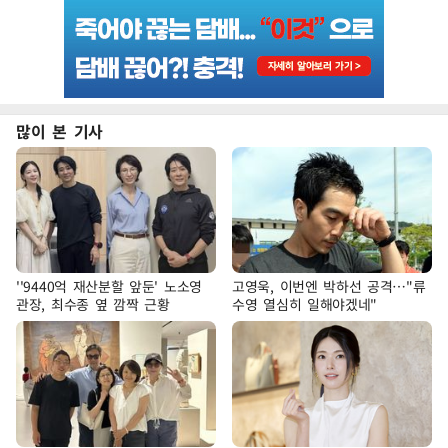
많이 본 기사
''9440억 재산분할 앞둔' 노소영
고영욱, 이번엔 박하선 공격…"류
관장, 최수종 옆 깜짝 근황
수영 열심히 일해야겠네"