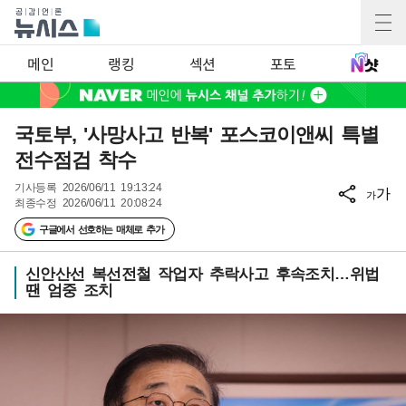
메인
랭킹
섹션
포토
국토부, '사망사고 반복' 포스코이앤씨 특별
전수점검 착수
기사등록
2026/06/11 19:13:24
가
가
최종수정
2026/06/11 20:08:24
구글에서 선호하는 매체로 추가
신안산선 복선전철 작업자 추락사고 후속조치…위법
땐 엄중 조치