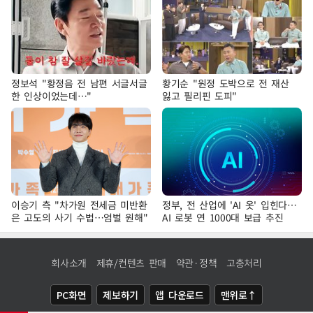
정보석 "황정음 전 남편 서글서글
황기순 "원정 도박으로 전 재산
한 인상이었는데…"
잃고 필리핀 도피"
이승기 측 "차가원 전세금 미반환
정부, 전 산업에 'AI 옷' 입힌다…
은 고도의 사기 수법…엄벌 원해"
AI 로봇 연 1000대 보급 추진
회사소개
제휴/컨텐츠 판매
약관·정책
고충처리
PC화면
제보하기
앱 다운로드
맨위로↑