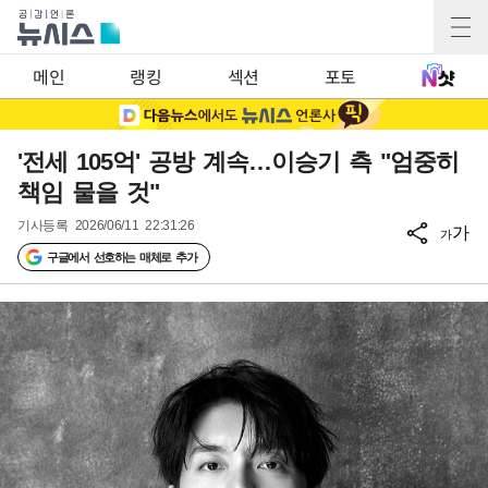
메인
랭킹
섹션
포토
'전세 105억' 공방 계속…이승기 측 "엄중히
책임 물을 것"
기사등록
2026/06/11 22:31:26
가
가
구글에서 선호하는 매체로 추가