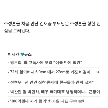
추성훈을 처음 만난 김재중 부모님은 추성훈을 향한 팬
심을 드러냈다.
이시간
핫
뉴스
방은희, 母 고독사에 오열 "이틀 만에 발견"
전현무 "전 연인 집착·통제에 친구들과 연락 끊겨"
박찬민 딸 박민하, 배우·국가대표 병행하더니…근황이
'300억원대 사기 혐의' 차가원 대표 구속 송치