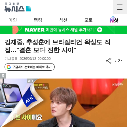
메인
랭킹
섹션
포토
김재중, 추성훈에 브라질리언 왁싱도 직
접…"결혼 보다 진한 사이"
기사등록
2026/06/12 00:00:00
가
가
구글에서 선호하는 매체로 추가
X