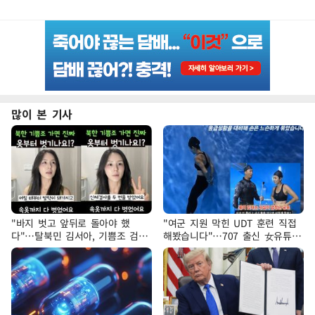
많이 본 기사
"바지 벗고 앞뒤로 돌아야 했
"여군 지원 막힌 UDT 훈련 직접
다"…탈북민 김서아, 기쁨조 검사
해봤습니다"…707 출신 女유튜버
수치심 회상
'완벽 소화'