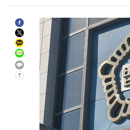
병태 후임
-13512초 전 >
[속보]국힘 윤리위, '돌려차기 발언' 진종오·서범수 징계
-8837초 전 >
[속보] 7월 중국 수출 23.9%↑ 수입 27.5%↑…무역총액 
-5997초 전 >
[속보]'채상병 순직 책임' 임성근, 항소심도 징역 3년
-5863초 전 >
[속보]종합특검, '관저이전 봐주기 감사' 유병호 구속기소
-2463초 전 >
민주 콩고 에볼라환자 4천명 돌파, 4053명 발생 1850명 
-30329초 전 >
"낮 기온 소폭 하락"…수도권 폭염중대경보, 폭염경보로
-30293초 전 >
[속보]이 대통령, '호우피해' 안동·의성 관할 4개 면 특
선포
-30256초 전 >
[단독]중수청 지원 검사들, 정원 초과 시 낮은 계급 임용
갈 수도
-28227초 전 >
낮 최고 37도 찜통더위…곳곳 소나기·강원 많은 비[내일
-26533초 전 >
SK하이닉스, 용인·청주 팹에 54조 투자…"AI 메모리 수
응"
-23389초 전 >
여자배구 이재영·이다영 자매, 아제르바이잔 투란VC 입
-22642초 전 >
외국인 심판 성 접대 7경기 들여다보니…한국 축구 '5승 2
-22376초 전 >
[속보]코스닥, 2.86포인트(0.36%) 내린 798.81마감
-22329초 전 >
[속보]코스피, 6200선 약보합…0.60% 내린 6258.77에
-22309초 전 >
[속보]원·달러 환율, 7.7원 내린 1416.1원 마감
-22198초 전 >
[속보] 노원서 40.1도 관측…서울, 2018년 이후 첫 40도