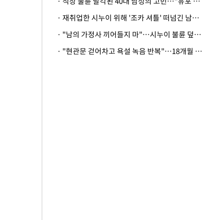
· 직장 불륜 발각된 40대 남성의 고민…"유포 동료 명예훼손·협박죄 고소 가능할까"
· 재취업한 시누이 위해 '조카 셔틀' 떠넘긴 남편…아내 "난 못한다"
· "남의 가정사 끼어들지 마"…시누이 불륜 덮으려는 남편에 억울한 아내
· "현관문 걷어차고 욕설 녹음 반복"…18개월 아기 키우는 집 뒤흔든 '앞집의 비극'