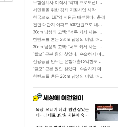
옥상 '쓰레기 테러' 범인 잡았는
데…과태료 3만원 처분에 숙박업
주 허탈