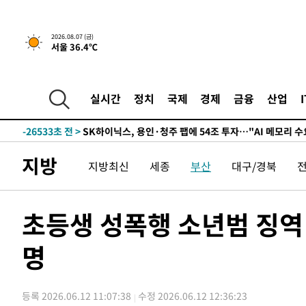
-2463초 전 >
민주 콩고 에볼라환자 4천명 돌파, 4053명 발생 1850명 
-30329초 전 >
"낮 기온 소폭 하락"…수도권 폭염중대경보, 폭염경보로
2026.08.07 (금)
서울 36.4℃
-30293초 전 >
[속보]이 대통령, '호우피해' 안동·의성 관할 4개 면 특
선포
-30256초 전 >
[단독]중수청 지원 검사들, 정원 초과 시 낮은 계급 임용
갈 수도
-28227초 전 >
낮 최고 37도 찜통더위…곳곳 소나기·강원 많은 비[내일
실시간
정치
국제
경제
금융
산업
-26533초 전 >
SK하이닉스, 용인·청주 팹에 54조 투자…"AI 메모리 수
응"
-23389초 전 >
여자배구 이재영·이다영 자매, 아제르바이잔 투란VC 입
-22642초 전 >
외국인 심판 성 접대 7경기 들여다보니…한국 축구 '5승 2
지방
지방최신
세종
부산
대구/경북
-22376초 전 >
[속보]코스닥, 2.86포인트(0.36%) 내린 798.81마감
-22329초 전 >
[속보]코스피, 6200선 약보합…0.60% 내린 6258.77에
-22309초 전 >
[속보]원·달러 환율, 7.7원 내린 1416.1원 마감
초등생 성폭행 소년범 징역
-22198초 전 >
[속보] 노원서 40.1도 관측…서울, 2018년 이후 첫 40도
명
-19288초 전 >
[속보]종합특검, '계엄 수용공간 확보' 신용해 前교정본
-18161초 전 >
외신들도 주목한 韓축구 파문…"국민적 공분에 수사 재개
-18132초 전 >
11시간 압수수색에 성접대 파문까지…'쑥대밭' 된 축구
등록 2026.06.12 11:07:38
수정 2026.06.12 12:36:23
-17154초 전 >
[속보]규제합리화위원회 부위원장에 김태유 서울대 공대