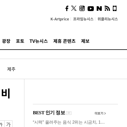
시, 스마트폰 액세서리에
NFC 더했다
K-Artprice
프라임뉴시스
위클리뉴시스
광장
포토
TV뉴시스
제휴 콘텐츠
제보
제주
 비