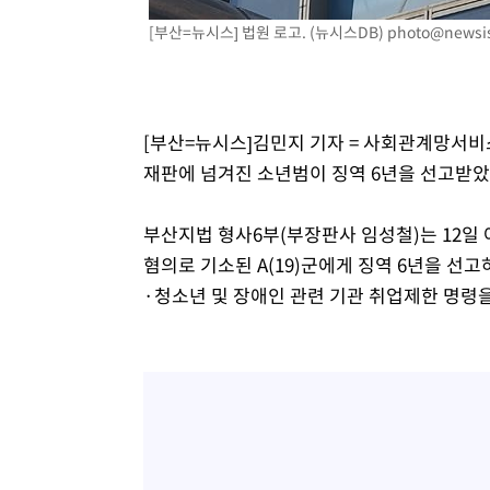
-19288초 전 >
[속보]종합특검, '계엄 수용공간 확보' 신용해 前교정본
[부산=뉴시스] 법원 로고. (뉴시스DB)
photo@newsi
-18161초 전 >
외신들도 주목한 韓축구 파문…"국민적 공분에 수사 재개
-18132초 전 >
11시간 압수수색에 성접대 파문까지…'쑥대밭' 된 축구
-17154초 전 >
[속보]규제합리화위원회 부위원장에 김태유 서울대 공대
[부산=뉴시스]김민지 기자 = 사회관계망서비
병태 후임
-13512초 전 >
[속보]국힘 윤리위, '돌려차기 발언' 진종오·서범수 징계
재판에 넘겨진 소년범이 징역 6년을 선고받았
-8837초 전 >
[속보] 7월 중국 수출 23.9%↑ 수입 27.5%↑…무역총액 
-5997초 전 >
[속보]'채상병 순직 책임' 임성근, 항소심도 징역 3년
부산지법 형사6부(부장판사 임성철)는 12
-5863초 전 >
[속보]종합특검, '관저이전 봐주기 감사' 유병호 구속기소
혐의로 기소된 A(19)군에게 징역 6년을 선고
-2463초 전 >
민주 콩고 에볼라환자 4천명 돌파, 4053명 발생 1850명 
·청소년 및 장애인 관련 기관 취업제한 명령을