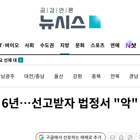
사망
 하향
별재난지역
…희망지 못
날씨]
IT·바이오
사회
수도권
지방
문화
스포츠
연예
요 선제 대
단
무'
전남광주
대전/충남
울산
강원
충북
전북
경남
 마쳐
 6년…선고받자 법정서 "악"
부장 기소
"
협회
구글에서 선호하는 매체로 추가
 교수…이