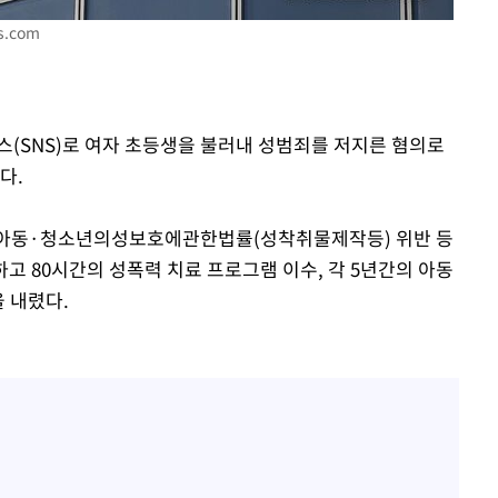
부장 기소
s.com
"
협회
 교수…이
스(SNS)로 여자 초등생을 불러내 성범죄를 저지른 혐의로
 절차 개시
다.
25.3%↑
일 아동·청소년의성보호에관한법률(성착취물제작등) 위반 등
하고 80시간의 성폭력 치료 프로그램 이수, 각 5년간의 아동
사망
 내렸다.