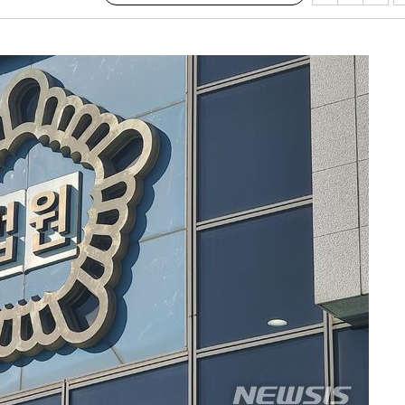
 절차 개시
25.3%↑
사망
 하향
별재난지역
…희망지 못
날씨]
요 선제 대
단
무'
 마쳐