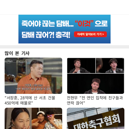
많이 본 기사
"서장훈, 28억에 산 서초 건물
전현무 "전 연인 집착에 친구들과
450억에 매물로"
연락 끊어"