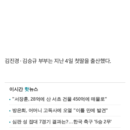
김진경·김승규 부부는 지난 4일 첫딸을 출산했다.
이시간
핫
뉴스
"서장훈, 28억에 산 서초 건물 450억에 매물로"
방은희, 어머니 고독사에 오열 "이틀 만에 발견"
심판 성 접대 7경기 결과는?…한국 축구 '5승 2무'