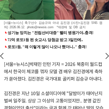
[서울=뉴시스] 축구선수 김승규와 아내 김진경 (사진=김진경 SNS 캡
쳐) 2026.06.12.
photo@newsis.com
*재판매 및 DB 금지
[서울=뉴시스]박재민 인턴 기자 = 2026 북중미 월드컵
에서 한국이 체코를 꺾자 모델 겸 배우 김진경에게 축하
가 쏟아졌다. 김진경은 국가대표 골키퍼 김승규 아내다.
김진경은 지난 10일 소셜미디어에 "달밤이가 태어난지
벌써 일주일. 상상 그 이상의 고통이었지만.. 분명 값진
경험이었던 출산"이라는 글과 함께 갓 태어난 딸의 모습