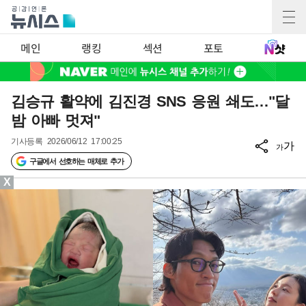
메인
랭킹
섹션
포토
김승규 활약에 김진경 SNS 응원 쇄도…"달
밤 아빠 멋져"
기사등록
2026/06/12 17:00:25
가
가
구글에서 선호하는 매체로 추가
X