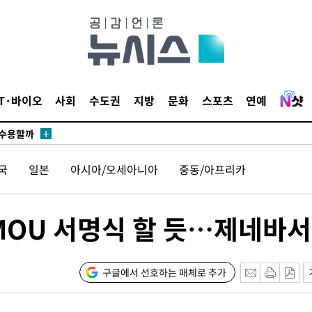
무부 대변인
 포착
라하라 격파
꺾인다"
 위협"
IT·바이오
사회
수도권
지방
문화
스포츠
연예
 수용할까
해 불가피"
등 압수수
국
일본
아시아/오세아니아
중동/아프리카
월 중 예
 MOU 서명식 할 듯…제네바서
장
구글에서 선호하는 매체로 추가