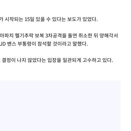
황기순 "원정 도박으로 전 
1
산 잃고 필리핀 도피"
장
 시작되는 15일 있을 수 있다는 보도가 있었다.
정보석 "황정음 전 남편 
2
었는데…"
구축
 아파치 헬기추락 보복 3차공격을 돌연 취소한 뒤 양해각서
정부, 전 산업에 'AI 옷' 
3
감 다우
JD 밴스 부통령이 참석할 것이라고 말했다.
1000대 보급 추진
워" 취임
바다, 워터밤 공개저격 "말
4
무부 대변인
로 결정이 나지 않았다는 입장을 일관되게 고수하고 있다.
최준희, 또 성형수술 예고 
5
[속보]산업장관 "李정부,
6
정 전력 위해 불가피"
고속도로서 화물차 낙하물
7
동승자 사망