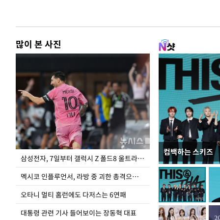
많이 본 사진
컴백하는 스키즈
이재명 대통령, 
삼성전자, 7일부터 갤럭시 Z 폴드8 울트라·폴드8·플립8 출시
선 다해 강구해야
멕시코 인플루언서, 라방 중 괴한 총격으로 사망
오타니 멀티 홈런에도 다저스는 6연패
대통령 관련 기사 들어보이는 장동혁 대표