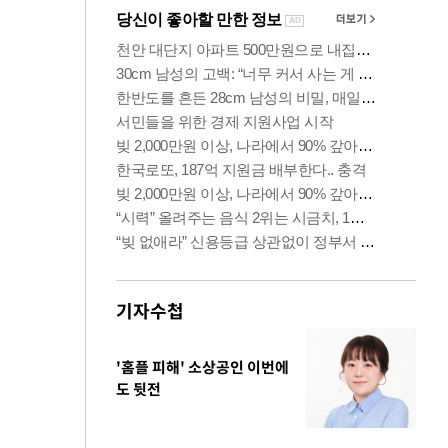
기자수첩
'홈플 피해' 소상공인 이번에
도 뒷전