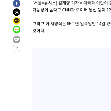
[서울=뉴시스] 김재영 기자 = 미국과 이란이
-4343초 전 >
미 워싱턴주 스포캔 시의 통제불능 3개 산불, 방화선 일부 
가능성이 높다고 CNN과 로이터 통신 등이 1
58분 전 >
[속보] 호르무즈 해협 이란-오만 협상 기대속 뉴욕증시 혼조 마
0.49%↑
1시간 전 >
[속보] 이란 대통령 "지금 최고지도자와 소통하기가 매우 어려
그리고 이 서명식은 빠르변 일요일인 14일 있
3년 인터뷰
5시간 전 >
[속보] "이란-오만, 호르무즈 해협 통행 항로 합의" 이란 외
것이다.
-31542초 전 >
"여기 떨어졌다"…다누리, 스페이스X 로켓 달 충돌 흔적
-28587초 전 >
손흥민, 5경기 연속골 실패…LAFC는 승부차기 끝 과달
-21188초 전 >
내일까지 39도 '펄펄'…기상청 "태풍 지나며 폭염 잠시 
-20825초 전 >
트럼프, 한국계 진보 주지사 후보 맹공…"공산주의가 최대
-20803초 전 >
"美간섭에 합의 지연"…트럼프, '이란 호르무즈 통제권'
-17323초 전 >
[속보]산업장관 "李정부, 원전 반대 안해…안정 전력 위
-16020초 전 >
[속보]경찰, '홍명보 선임 논란' 대한축구협회·축구회관 
색
-15407초 전 >
[속보]산업장관 "美무역법 제301조 과잉생산 결과 발표 8
상
-15200초 전 >
[속보]코스피 매도사이드카 발동…4%대 급락
-14472초 전 >
[속보]전남광주 초대 시민추천 부시장에 백승주·윤난실
-12033초 전 >
서울 열대야 15일째 지속…비공식 '초열대야' 30도 넘어
-10600초 전 >
[속보]코스닥, 2.15포인트(0.27%) 내린 797.44 출발