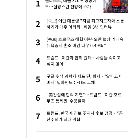
재
샌디스크, 매출 370% 성장에
1
1
도…실망스런 전망에 주가
5%↓
서글서글한 인상이
[속보] 이란 대통령 "지금 최고지도자와 소통
2
2
하기가 매우 어려워" 취임 3년 인터뷰
입힌다…AI 로봇 연
[속보] 호르무즈 해협 이란-오만 협상 기대속
3
3
뉴욕증시 혼조 마감 다우 0.49%↑
이 안 된다"
트럼프 "이란과 합의 원해…사람들 죽이고
4
4
싶지 않아"
"짝짝이 눈 탈출"
구글 수석 과학자 제프 딘, 퇴사…'알파고 아
5
5
버지' 딥마인드 CEO도 교체
 원전 반대 안해…안
"美간섭에 합의 지연"…트럼프, '이란 호르
6
6
무즈 통제권' 수용할까
, 들이받은 승합차
트럼프, 한국계 진보 주지사 후보 맹공…"공
7
7
산주의가 최대 위협"