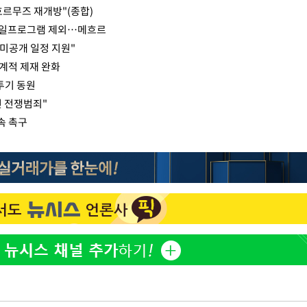
 호르무즈 재개방"(종합)
미사일프로그램 제외…메흐르
 미공개 일정 지원"
계적 제재 완화
투기 동원
면 전쟁범죄"
속 촉구