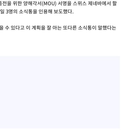
 종전을 위한 양해각서(MOU) 서명을 스위스 제네바에서 할
구축
2일 3명의 소식통을 인용해 보도했다.
감 다우
워" 취임
을 수 있다고 이 계획을 잘 아는 또다른 소식통이 말했다는
무부 대변인
 포착
라하라 격파
꺾인다"
 위협"
 수용할까
해 불가피"
등 압수수
월 중 예