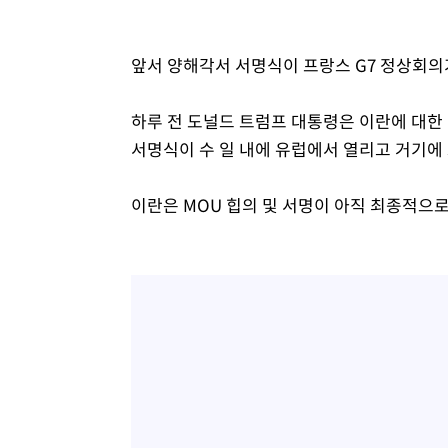
-10583초 전 >
[속보]코스피, 119.51포인트(1.81%) 내린 6478.75 개
-7030초 전 >
6월 경상수지 497.3억 달러…두 달 연속 사상 최대
앞서 양해각서 서명식이 프랑스 G7 정상회의가
-6981초 전 >
서울 낮 39도 '폭염중대경보'…40도 관측 가능성도
-4343초 전 >
미 워싱턴주 스포캔 시의 통제불능 3개 산불, 방화선 일부 
하루 전 도널드 트럼프 대통령은 이란에 대한
58분 전 >
[속보] 호르무즈 해협 이란-오만 협상 기대속 뉴욕증시 혼조 마
서명식이 수 일 내에 유럽에서 열리고 거기에 
0.49%↑
1시간 전 >
[속보] 이란 대통령 "지금 최고지도자와 소통하기가 매우 어려
3년 인터뷰
5시간 전 >
[속보] "이란-오만, 호르무즈 해협 통행 항로 합의" 이란 외
이란은 MOU 힙의 및 서명이 아직 최종적으