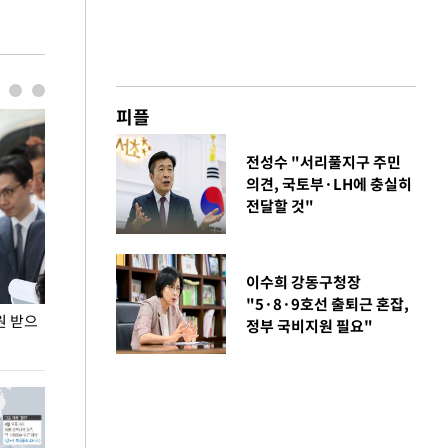
피플
전성수 "서리풀지구 주민
의견, 국토부·LH에 충실히
전달할 것"
이수희 강동구청장
"5·8·9호선 출퇴근 혼잡,
원 받으
정동영, 조현 '이상주의' 발언에 "이상이 있어야
장동혁 "李 대
정부 국비지원 필요"
현실 바꿔"
하다"