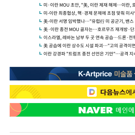
미·이란 MOU 초안, "美, 이란 제재 해제…이란,
미-이란 최종협상, 핵·경제 문제에 초점 맞춰 
美-이란 서명 임박했나…"유럽行 미 공군기, 밴스
美·이란 종전 MOU 골자는…호르무즈 재개방·단
이스라엘, 레바논 남부 두 곳 연속 공습…드론·전
美 공습에 이란 상수도 시설 파괴…"고의 공격이
이란 강경파 "트럼프 종전 선언은 기만"…공격 지