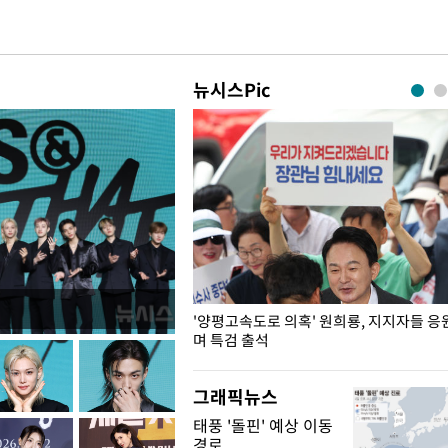
뉴시스Pic
"수사·기소 분리 관련 대비책 최
'양평고속도로 의혹' 원희룡, 지지자들 응
"
며 특검 출석
그래픽뉴스
태풍 '돌핀' 예상 이동
경로