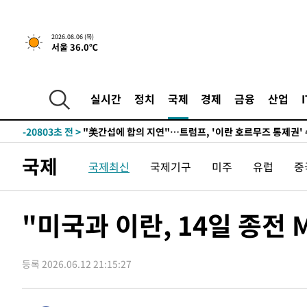
5시간 전 >
[속보] "이란-오만, 호르무즈 해협 통행 항로 합의" 이란 외
-31542초 전 >
"여기 떨어졌다"…다누리, 스페이스X 로켓 달 충돌 흔적
2026.08.06 (목)
서울 36.0℃
-28587초 전 >
손흥민, 5경기 연속골 실패…LAFC는 승부차기 끝 과달
-21188초 전 >
내일까지 39도 '펄펄'…기상청 "태풍 지나며 폭염 잠시 
-20825초 전 >
트럼프, 한국계 진보 주지사 후보 맹공…"공산주의가 최대
실시간
정치
국제
경제
금융
산업
-20803초 전 >
"美간섭에 합의 지연"…트럼프, '이란 호르무즈 통제권'
-17323초 전 >
[속보]산업장관 "李정부, 원전 반대 안해…안정 전력 위
-16020초 전 >
[속보]경찰, '홍명보 선임 논란' 대한축구협회·축구회관 
국제
국제최신
국제기구
미주
유럽
중
색
-15407초 전 >
[속보]산업장관 "美무역법 제301조 과잉생산 결과 발표 8
상
-15200초 전 >
[속보]코스피 매도사이드카 발동…4%대 급락
-14472초 전 >
[속보]전남광주 초대 시민추천 부시장에 백승주·윤난실
"미국과 이란, 14일 종전
-12033초 전 >
서울 열대야 15일째 지속…비공식 '초열대야' 30도 넘어
-10600초 전 >
[속보]코스닥, 2.15포인트(0.27%) 내린 797.44 출발
등록 2026.06.12 21:15:27
-10583초 전 >
[속보]코스피, 119.51포인트(1.81%) 내린 6478.75 개
-7030초 전 >
6월 경상수지 497.3억 달러…두 달 연속 사상 최대
-6981초 전 >
서울 낮 39도 '폭염중대경보'…40도 관측 가능성도