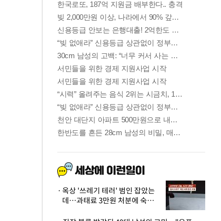
옥상 '쓰레기 테러' 범인 잡았는
데…과태료 3만원 처분에 숙박업
주 허탈