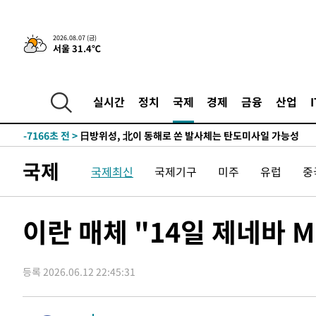
3시간 전 >
내일까지 39도 '펄펄'…기상청 "태풍 지나며 폭염 잠시 꺾인
-24908초 전 >
'월드컵 탈락 후폭풍' 축구협회…11시간 걸린 초유의 압
2026.08.07 (금)
서울 31.4℃
합)
-24344초 전 >
[속보] 뉴욕증시, 혼조 출발…나스닥 0.3%↓, 다우 0.1
-23137초 전 >
축구협회, 15년 전 심판 성 접대 파문에 "현재는 내부 지
-21822초 전 >
경찰, '홍명보는 2순위' 결론냈던 스포츠윤리센터도 압
실시간
정치
국제
경제
금융
산업
-7418초 전 >
[속보]합참 "北 발사체는 단거리탄도미사일…감시·경계태
-7166초 전 >
日방위성, 北이 동해로 쏜 발사체는 탄도미사일 가능성
-5596초 전 >
[속보] SKT, 에이닷 서비스 장애 발생…"원인 파악 중"
국제
국제최신
국제기구
미주
유럽
중
-5002초 전 >
[속보]합참 "북, 동해상으로 미상 발사체 발사"
-4398초 전 >
'낮 최고 39도' 불볕더위…한밤 열대야도 계속[내일날씨]
-4357초 전 >
[속보]7~9일 프로야구 3연전도 폭염 취소…11일 재개
이란 매체 "14일 제네바 M
-4019초 전 >
"韓 외환시장 개입 관측 배경엔 美의 대한국 무역적자 있어
-3846초 전 >
'월드컵 탈락 후폭풍' 축구협회…초유의 압수수색에 '충격
등록 2026.06.12 22:45:31
-3686초 전 >
서울 낮 37.9도, 올여름 최고치 경신…영등포 순간 '40도'
-3248초 전 >
[속보]종합특검, 대검 추가 압수수색…내란 중요임무종사 
10분 전 >
[속보]코스닥, 800p 회복…0.26% 오른 801.67 마감