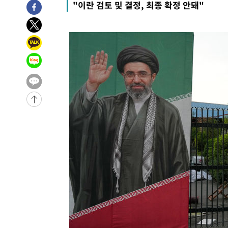
"이란 검토 및 결정, 최종 확정 안돼"
12분 전 >
[속보]코스피, 301.88포인트(4.58%) 내린 6296.38 마감
14분 전 >
[속보]원·달러 환율, 0.7원 내린 1423.8원 마감
54분 전 >
"여기 떨어졌다"…다누리, 스페이스X 로켓 달 충돌 흔적 포착
1시간 전 >
손흥민, 5경기 연속골 실패…LAFC는 승부차기 끝 과달라하라
3시간 전 >
내일까지 39도 '펄펄'…기상청 "태풍 지나며 폭염 잠시 꺾인
-24908초 전 >
'월드컵 탈락 후폭풍' 축구협회…11시간 걸린 초유의 압
합)
-24344초 전 >
[속보] 뉴욕증시, 혼조 출발…나스닥 0.3%↓, 다우 0.1
-23137초 전 >
축구협회, 15년 전 심판 성 접대 파문에 "현재는 내부 지
-21822초 전 >
경찰, '홍명보는 2순위' 결론냈던 스포츠윤리센터도 압
-7418초 전 >
[속보]합참 "北 발사체는 단거리탄도미사일…감시·경계태
-7166초 전 >
日방위성, 北이 동해로 쏜 발사체는 탄도미사일 가능성
-5596초 전 >
[속보] SKT, 에이닷 서비스 장애 발생…"원인 파악 중"
-5002초 전 >
[속보]합참 "북, 동해상으로 미상 발사체 발사"
-4398초 전 >
'낮 최고 39도' 불볕더위…한밤 열대야도 계속[내일날씨]
-4357초 전 >
[속보]7~9일 프로야구 3연전도 폭염 취소…11일 재개
-4019초 전 >
"韓 외환시장 개입 관측 배경엔 美의 대한국 무역적자 있어