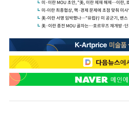
미·이란 MOU 초안, "美, 이란 제재 해제…이란,
미-이란 최종협상, 핵·경제 문제에 초점 맞춰 
美-이란 서명 임박했나…"유럽行 미 공군기, 밴스
美·이란 종전 MOU 골자는…호르무즈 재개방·단