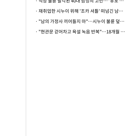
· 직장 불륜 발각된 40대 남성의 고민…"유포 동료 명예훼손·협박죄 고소 가능할까"
· 재취업한 시누이 위해 '조카 셔틀' 떠넘긴 남편…아내 "난 못한다"
· "남의 가정사 끼어들지 마"…시누이 불륜 덮으려는 남편에 억울한 아내
· "현관문 걷어차고 욕설 녹음 반복"…18개월 아기 키우는 집 뒤흔든 '앞집의 비극'