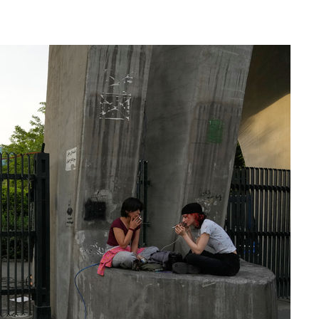
 격파
다"
수수색(종
4%↑
침 준수"
수수색
세 강화"
"