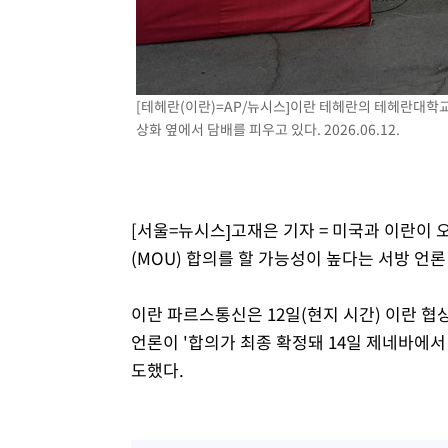
-3846초 전 >
'월드컵 탈락 후폭풍' 축구협회…초유의 압수수색에 '충격
-3686초 전 >
서울 낮 37.9도, 올여름 최고치 경신…영등포 순간 '40도'
-3248초 전 >
[속보]종합특검, 대검 추가 압수수색…내란 중요임무종사 
[테헤란(이란)=AP/뉴시스]이란 테헤란의 테헤란대학
10분 전 >
[속보]코스닥, 800p 회복…0.26% 오른 801.67 마감
상화 옆에서 담배를 피우고 있다. 2026.06.12.
12분 전 >
[속보]코스피, 301.88포인트(4.58%) 내린 6296.38 마감
14분 전 >
[속보]원·달러 환율, 0.7원 내린 1423.8원 마감
54분 전 >
"여기 떨어졌다"…다누리, 스페이스X 로켓 달 충돌 흔적 포착
1시간 전 >
손흥민, 5경기 연속골 실패…LAFC는 승부차기 끝 과달라하라
[서울=뉴시스]고재은 기자 = 미국과 이란이 
3시간 전 >
내일까지 39도 '펄펄'…기상청 "태풍 지나며 폭염 잠시 꺾인
(MOU) 합의를 할 가능성이 높다는 서방 언
이란 파르스통신은 12일(현지 시간) 이란 
언론이 '합의가 최종 확정돼 14일 제네바에서
도했다.