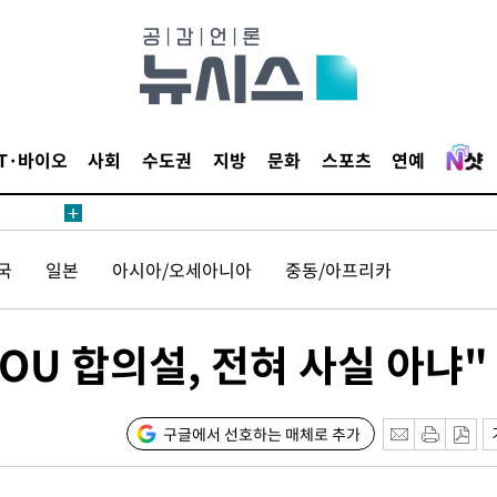
다"
수수색(종
4%↑
침 준수"
수수색
IT·바이오
사회
수도권
지방
문화
스포츠
연예
세 강화"
국
일본
아시아/오세아니아
중동/아프리카
OU 합의설, 전혀 사실 아냐"
"
·당황'
구글에서 선호하는 매체로 추가
혐의