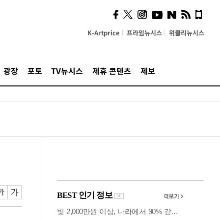
의견, 국토부·LH에 충실히
전달할 것"
K-Artprice
프라임뉴시스
위클리뉴시스
광장
포토
TV뉴시스
제휴 콘텐츠
제보