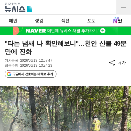
메인
랭킹
섹션
포토
"타는 냄새 나 확인해보니"…천안 산불 49분
만에 진화
기사등록
2026/06/13 12:57:47
가
가
최종수정
2026/06/13 13:24:23
구글에서 선호하는 매체로 추가