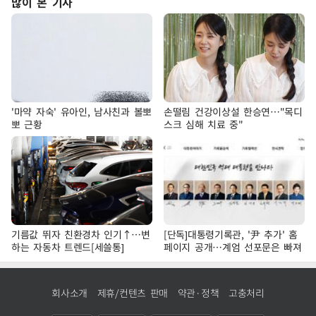
많이 본 기사
'마약 자숙' 유아인, 남사친과 볼뽀
손떨림 건강이상설 한승연…"목디
뽀 근황
스크 심해 치료 중"
기름값 뛰자 친환경차 인기↑…변
[단독]대통령기록관, '尹 추가' 홈
하는 자동차 트렌드[세쓸통]
페이지 공개…계엄 선포문은 빠져
회사소개
제휴/컨텐츠 판매
약관·정책
고충처리