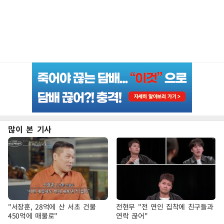
많이 본 기사
"서장훈, 28억에 산 서초 건물
전현무 "전 연인 집착에 친구들과
450억에 매물로"
연락 끊어"