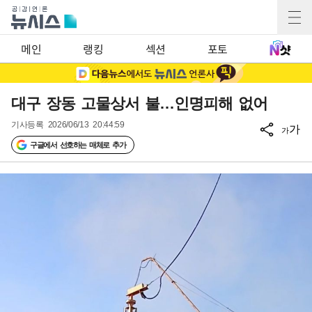
메인
랭킹
섹션
포토
대구 장동 고물상서 불…인명피해 없어
기사등록
2026/06/13 20:44:59
가
가
구글에서 선호하는 매체로 추가