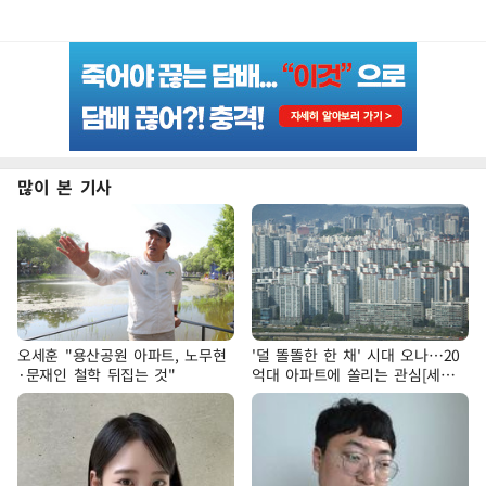
많이 본 기사
오세훈 "용산공원 아파트, 노무현
'덜 똘똘한 한 채' 시대 오나…20
·문재인 철학 뒤집는 것"
억대 아파트에 쏠리는 관심[세제
개편, 그 이후②]