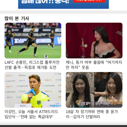
많이 본 기사
LAFC 손흥민, 리그스컵 톨루카전
제니, 동거 여부 물음에 "여기까지
선발 출격…득점포 재가동 도전
만 하자" 웃음
이강인, 오늘 서울서 AT마드리드
18살 차 장기하와 연애 중 윤가
입단식…'전례 없는 특급대우'
이…갑자기 단발머리