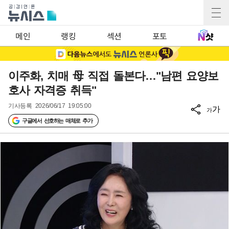
메인
랭킹
섹션
포토
이주화, 치매 母 직접 돌본다…"남편 요양보
호사 자격증 취득"
기사등록
2026/06/17 19:05:00
가
가
구글에서 선호하는 매체로 추가