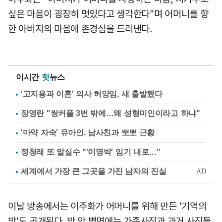
싶은 마음이 굉장히 멋있다고 생각한다"며 어머니를 향
한 아버지의 마음에 존경심을 드러낸다.
이시간
핫
뉴스
'고지용과 이혼' 의사 허양임, 새 출발했다
장영란 "쌍커풀 3번 밖에…왜 성형미인이라고 하냐"
'마약 자숙' 유아인, 남사친과 뽀뽀 근황
정청래 또 말실수 "'이명박' 임기 내로…"
이날 방송에서는 이주화가 어머니를 위해 만든 '기억의
방'도 공개된다. 방 안 벽면에는 가족사진과 과거 사진들