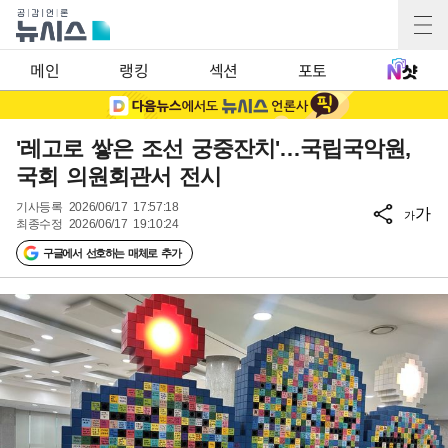
메인
랭킹
섹션
포토
'레고로 쌓은 조선 궁중잔치'…국립국악원,
국회 의원회관서 전시
기사등록
2026/06/17 17:57:18
가
가
최종수정
2026/06/17 19:10:24
구글에서 선호하는 매체로 추가