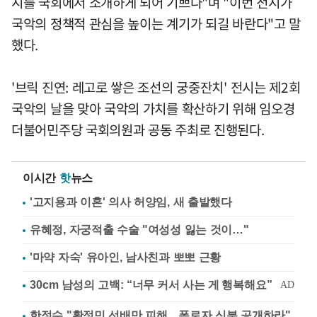
시를 국회에서 소개하게 되어 기쁘다"며 "이번 전시가
국악의 정책적 관심을 높이는 계기가 되길 바란다"고 말
했다.
'브릭 진연: 레고로 쌓은 조선의 궁중잔치' 전시는 제2회
국악의 날을 맞아 국악의 가치를 확산하기 위해 임오경
더불어민주당 국회의원과 공동 주최로 진행된다.
이시간
핫
뉴스
'고지용과 이혼' 의사 허양임, 새 출발했다
유혜정, 자궁적출 수술 "여성성 잃는 것이…"
'마약 자숙' 유아인, 남사친과 뽀뽀 근황
한정수 "황정민 선배만 피해…폭로자 신분 공개하라"