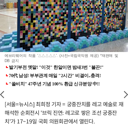
에브리웨어의 작품 '△△△△△'. (사진=국립국악원 제공) *재판매 및
DB 금지
[서울=뉴시스] 최희정 기자 = 궁중잔치를 레고 예술로 재
해석한 순회전시 '브릭 진연: 레고로 쌓은 조선 궁중잔
치'가 17~19일 국회 의원회관에서 열린다.