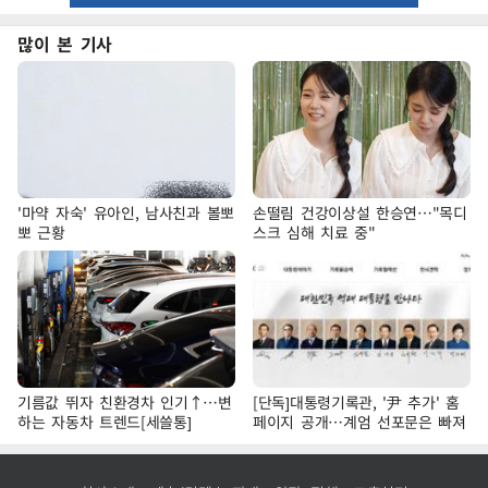
많이 본 기사
'마약 자숙' 유아인, 남사친과 볼뽀
손떨림 건강이상설 한승연…"목디
뽀 근황
스크 심해 치료 중"
기름값 뛰자 친환경차 인기↑…변
[단독]대통령기록관, '尹 추가' 홈
하는 자동차 트렌드[세쓸통]
페이지 공개…계엄 선포문은 빠져