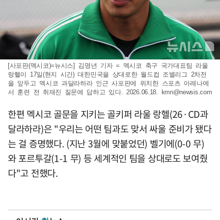
[사포판(멕시코)=뉴시스] 김명년 기자 = 멕시코 축구 국가대표팀 라울
랑헬이 17일(현지 시간) 대한민국을 상대로한 월드컵 조별리그 2차전
을 앞두고 멕시코 과달라하라 인근 사포판에 위치한 스포츠 아레나에
서 훈련 전 취재진 질문에 답하고 있다. 2026.06.18.
kmn@newsis.com
한편 멕시코 골문을 지키는 골키퍼 라울 랑헬(26·CD과
달라하라)은 "우리는 어떤 팀과도 맞서 싸울 준비가 됐다
는 걸 증명했다. (지난 3월에 맞붙었던) 벨기에(0-0 무)
와 포르투갈(1-1 무) 등 세계적인 팀을 상대로도 보여줬
다"고 전했다.