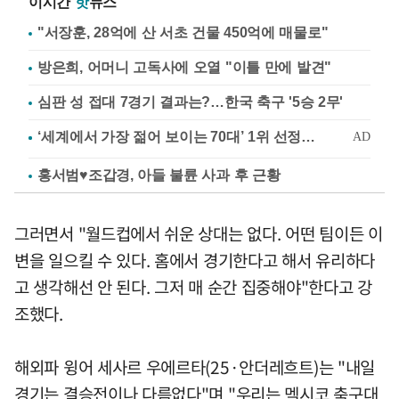
이시간
핫
뉴스
"서장훈, 28억에 산 서초 건물 450억에 매물로"
방은희, 어머니 고독사에 오열 "이틀 만에 발견"
심판 성 접대 7경기 결과는?…한국 축구 '5승 2무'
홍서범♥조갑경, 아들 불륜 사과 후 근황
그러면서 "월드컵에서 쉬운 상대는 없다. 어떤 팀이든 이
변을 일으킬 수 있다. 홈에서 경기한다고 해서 유리하다
고 생각해선 안 된다. 그저 매 순간 집중해야"한다고 강
조했다.
해외파 윙어 세사르 우에르타(25·안더레흐트)는 "내일
경기는 결승전이나 다름없다"며 "우리는 멕시코 축구대