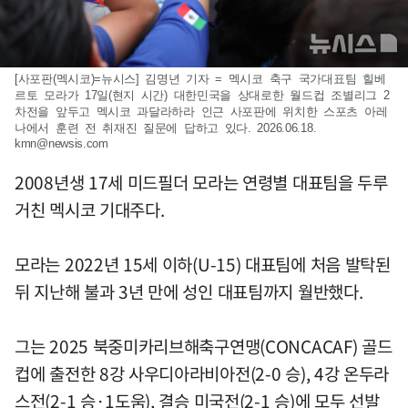
[사포판(멕시코)=뉴시스] 김명년 기자 = 멕시코 축구 국가대표팀 힐베
르토 모라가 17일(현지 시간) 대한민국을 상대로한 월드컵 조별리그 2
차전을 앞두고 멕시코 과달라하라 인근 사포판에 위치한 스포츠 아레
나에서 훈련 전 취재진 질문에 답하고 있다. 2026.06.18.
kmn@newsis.com
2008년생 17세 미드필더 모라는 연령별 대표팀을 두루
거친 멕시코 기대주다.
모라는 2022년 15세 이하(U-15) 대표팀에 처음 발탁된
뒤 지난해 불과 3년 만에 성인 대표팀까지 월반했다.
그는 2025 북중미카리브해축구연맹(CONCACAF) 골드
컵에 출전한 8강 사우디아라비아전(2-0 승), 4강 온두라
스전(2-1 승·1도움), 결승 미국전(2-1 승)에 모두 선발