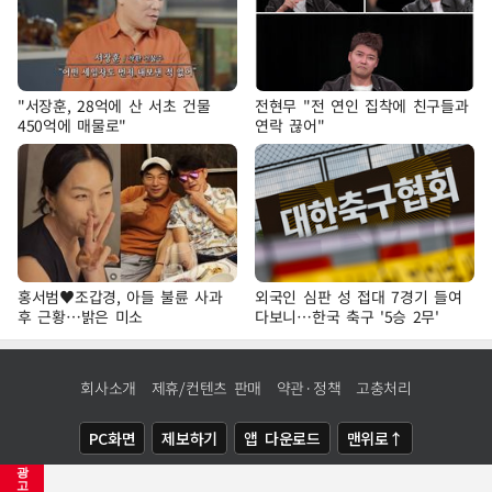
"서장훈, 28억에 산 서초 건물
전현무 "전 연인 집착에 친구들과
450억에 매물로"
연락 끊어"
홍서범♥조갑경, 아들 불륜 사과
외국인 심판 성 접대 7경기 들여
후 근황…밝은 미소
다보니…한국 축구 '5승 2무'
회사소개
제휴/컨텐츠 판매
약관·정책
고충처리
PC화면
제보하기
앱 다운로드
맨위로↑
광
COPYRIGHTⓒ
NEWSIS
ALL RIGHTS RESERVED.
고