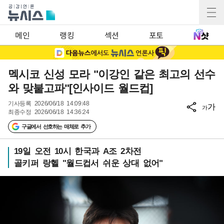
메인
랭킹
섹션
포토
멕시코 신성 모라 "이강인 같은 최고의 선수
와 맞붙고파"[인사이드 월드컵]
기사등록
2026/06/18 14:09:48
가
가
최종수정
2026/06/18 14:36:24
구글에서 선호하는 매체로 추가
19일 오전 10시 한국과 A조 2차전
골키퍼 랑헬 "월드컵서 쉬운 상대 없어"