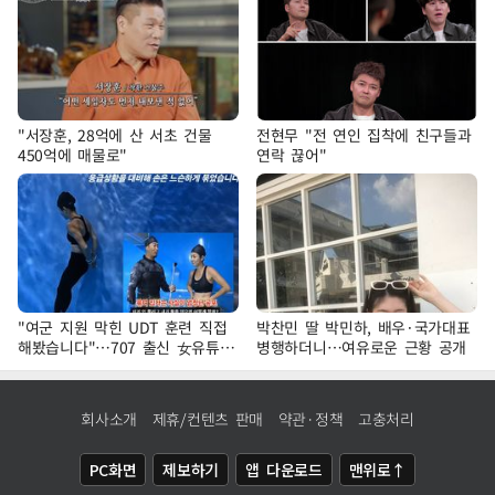
"서장훈, 28억에 산 서초 건물
전현무 "전 연인 집착에 친구들과
450억에 매물로"
연락 끊어"
"여군 지원 막힌 UDT 훈련 직접
박찬민 딸 박민하, 배우·국가대표
해봤습니다"…707 출신 女유튜버
병행하더니…여유로운 근황 공개
'완벽 소화'
회사소개
제휴/컨텐츠 판매
약관·정책
고충처리
PC화면
제보하기
앱 다운로드
맨위로↑