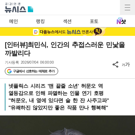
메인
랭킹
섹션
포토
[인터뷰]최민식, 인간의 추접스러운 민낯을
까발리다
기사등록
2026/07/04 06:00:00
가
가
구글에서 선호하는 매체로 추가
넷플릭스 시리즈 '맨 끝줄 소년' 허문오 역
열등감으로 인해 파멸하는 인물 연기 호평
"허문오, 내 옆에 있다면 술 한 잔 사주고파"
"유쾌하진 않았지만 좋은 작품 만나 행복해"