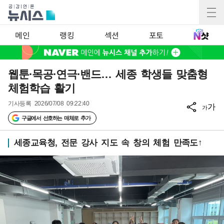
메인
랭킹
섹션
포토
웹툰·목공·연극·밴드… 세종 학생들 맞춤형
체험학습 활기
기사등록
2026/07/08 09:22:40
가
가
구글에서 선호하는 매체로 추가
세종교육청, 전문 강사 지도 속 창의 체험 만족도↑