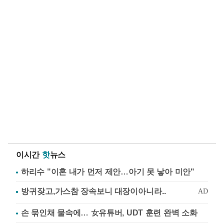
이시간
핫
뉴스
하리수 "이혼 내가 먼저 제안…아기 못 낳아 미안"
손 묶인채 물속에… 女유튜버, UDT 훈련 완벽 소화