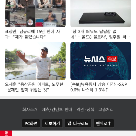
표창원, 남규리에 15년 만에 사
"창 3개 띄워도 답답함 없
과…"제가 틀렸습니다"
네"…'폴드8 울트라', 일주일 써보
니
오세훈 "용산공원 아파트, 노무현
[속보]뉴욕증시 상승 마감…S&P
·문재인 철학 뒤집는 것"
0.6% 나스닥 1.3%↑
회사소개
제휴/컨텐츠 판매
약관·정책
고충처리
PC화면
제보하기
앱 다운로드
맨위로↑
광
COPYRIGHTⓒ
NEWSIS
ALL RIGHTS RESERVED.