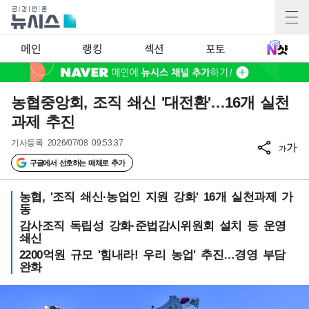
메인
랭킹
섹션
포토
농협중앙회, 조직 쇄신 '대전환'…16개 실천
과제 추진
기사등록
2026/07/08 09:53:37
가
가
구글에서 선호하는 매체로 추가
농협, '조직 쇄신·농업인 지원 강화' 16개 실천과제 가
동
감사조직 독립성 강화·준법감시위원회 설치 등 운영
쇄신
2200억원 규모 '힘내라! 우리 농업' 추진…경영 부담
완화