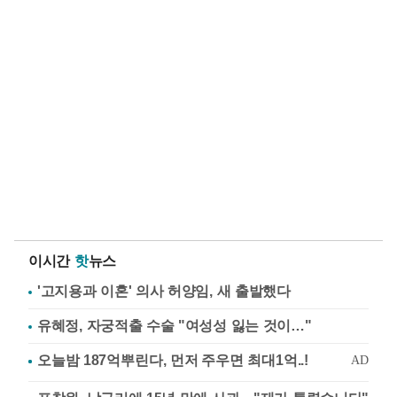
이시간
핫
뉴스
'고지용과 이혼' 의사 허양임, 새 출발했다
유혜정, 자궁적출 수술 "여성성 잃는 것이…"