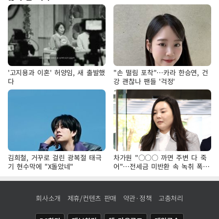
'고지용과 이혼' 허양임, 새 출발했
"손 떨림 포착"…카라 한승연, 건
다
강 괜찮나 팬들 '걱정'
김희철, 거꾸로 걸린 광복절 태극
차가원 "○○○ 까면 주변 다 죽
기 현수막에 "X돌았네"
어"…전세금 미반환 속 녹취 폭로
파장
회사소개
제휴/컨텐츠 판매
약관·정책
고충처리