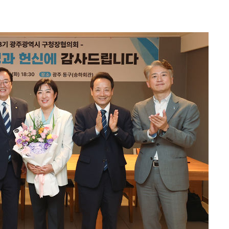
서미화·한
1위… 정청
2.08%·
해 뛸 것"
리
씨]
해 아틀레티
속[다음주