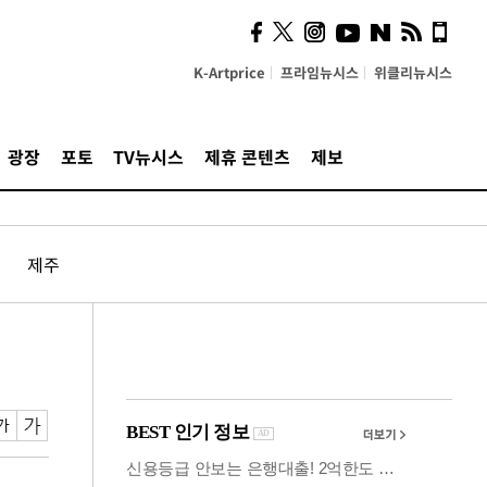
사이 해답 찾았죠"…알을
깨고 나온 '초자아'
K-Artprice
프라임뉴시스
위클리뉴시스
광장
포토
TV뉴시스
제휴 콘텐츠
제보
제주