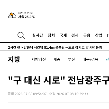
宋 10.17%
-4037초 전 >
이강인 "아틀레티코 이적 기뻐…등번호 7번 의미보단 팀 위
-3972초 전 >
[속보]與 당대표 경선, 제주·인천 권리당원 투표 김민석 승
2026.08.09 (일)
서울 25.0℃
37분 전 >
낮 최고 35도 '무더위'…동해안 시간당 30㎜ '강한 비'[내일날
49분 전 >
[속보]이강인 "감독님이 원하는 마음 느꼈고, 많은 트로피 원
코 이적"
53분 전 >
수도권 40도 육박 '펄펄'…동해안 일부 지역엔 호의주의보
실시간
정치
국제
경제
금융
산업
1시간 전 >
온열질환 사망자 3명 늘어…누적 환자 3000명 돌파
2시간 전 >
강릉에 시간당 81.4㎜ 물폭탄…도로 잠기고 담벼락 붕괴
3시간 전 >
백운산서 80년근 천종산삼 9뿌리 발견…감정가 1.3억원
지방
지방최신
세종
부산
대구/경북
4시간 전 >
선재도서 해루질 나섰다 실종 60대, 닷새 만에 숨진 채 발견
5시간 전 >
남자 농구, 나고야 아시안게임서 '홈팀' 일본과 한일전
5시간 전 >
여수 오동도 해상서 모터보트 전복…1명 사망·1명 실종
"구 대신 시로" 전남광주구
6시간 전 >
극한폭염 한풀 꺾이지만…'낮 최고 35도' 무더위, 열대야 계
날씨]
7시간 전 >
축구협회 "압수수색·성접대 논란 사과…쇄신의 기회로 삼겠
등록 2026.07.08 09:54:07
수정 2026.07.08 10:29:33
7시간 전 >
[속보]'압수수색·성접대 논란' 축구협회 "실망과 걱정 안겨드
10시간 전 >
'최고 37도' 폭염 지속…강원동해안 최대 150㎜ 비
12시간 전 >
[속보]뉴욕증시 상승 마감…S&P 0.6% 나스닥 1.3%↑