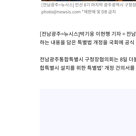
[전남광주=뉴시스] 민선 8기 마지막 광주광역시 구청장협의
날씨]
7시간 전 >
축구협회 "압수수색·성접대 논란 사과…쇄신의 기회로 삼겠
photo@newsis.com
*재판매 및 DB 금지
7시간 전 >
[속보]'압수수색·성접대 논란' 축구협회 "실망과 걱정 안겨드
10시간 전 >
'최고 37도' 폭염 지속…강원동해안 최대 150㎜ 비
12시간 전 >
[속보]뉴욕증시 상승 마감…S&P 0.6% 나스닥 1.3%↑
[전남광주=뉴시스]박기웅 이현행 기자 = 전남
하는 내용을 담은 특별법 개정을 국회에 공식
전남광주통합특별시 구청장협의회는 8일 더불
합특별시 설치를 위한 특별법' 개정 건의서를