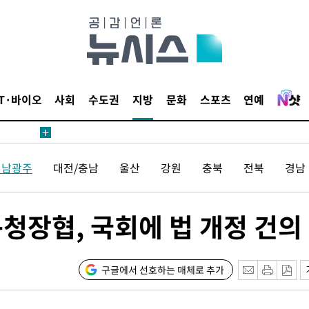
해 뛸 것"
리
씨]
해 아틀레티
IT·바이오
사회
수도권
지방
문화
스포츠
연예
전남광주
대전/충남
울산
강원
충북
전북
경남
청장협, 국회에 법 개정 건의
속[다음주
다"
려 죄송"
구글에서 선호하는 매체로 추가