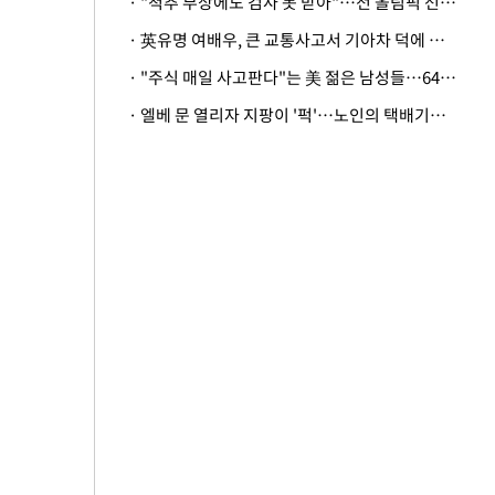
· "척추 부상에도 검사 못 받아"…전 올림픽 선수, 美봅슬레이협회 상대 소송
· 英유명 여배우, 큰 교통사고서 기아차 덕에 살았다
· "주식 매일 사고판다"는 美 젊은 남성들…64%가 "나는 인생의 패배자“
· 엘베 문 열리자 지팡이 '퍽'…노인의 택배기사 폭행 이유