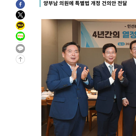
양부남 의원에 특별법 개정 건의안 전달
-14241초 전 >
이란 "호르무즈 재개방 합의 근접…美 배상 선행돼야"
-5288초 전 >
[속보]與최고위원 제주·인천 순회경선…박선원·최민희·
민수·김용 순
-5241초 전 >
[속보]김민석, 與 전대 당원투표 누적 득표율 45.42%로 
래 44.56%
-4523초 전 >
[속보]與 대표 경선 제주·인천 당원투표…金 47.75%·鄭 4
宋 10.17%
-4057초 전 >
이강인 "아틀레티코 이적 기뻐…등번호 7번 의미보단 팀 위
-3992초 전 >
[속보]與 당대표 경선, 제주·인천 권리당원 투표 김민석 승
37분 전 >
낮 최고 35도 '무더위'…동해안 시간당 30㎜ '강한 비'[내일날
49분 전 >
[속보]이강인 "감독님이 원하는 마음 느꼈고, 많은 트로피 원
코 이적"
53분 전 >
수도권 40도 육박 '펄펄'…동해안 일부 지역엔 호의주의보
1시간 전 >
온열질환 사망자 3명 늘어…누적 환자 3000명 돌파
2시간 전 >
강릉에 시간당 81.4㎜ 물폭탄…도로 잠기고 담벼락 붕괴
3시간 전 >
백운산서 80년근 천종산삼 9뿌리 발견…감정가 1.3억원
4시간 전 >
선재도서 해루질 나섰다 실종 60대, 닷새 만에 숨진 채 발견
5시간 전 >
남자 농구, 나고야 아시안게임서 '홈팀' 일본과 한일전
5시간 전 >
여수 오동도 해상서 모터보트 전복…1명 사망·1명 실종
6시간 전 >
극한폭염 한풀 꺾이지만…'낮 최고 35도' 무더위, 열대야 계