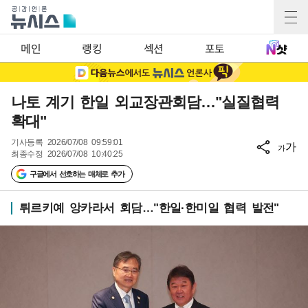
메인
랭킹
섹션
포토
나토 계기 한일 외교장관회담…"실질협력
확대"
기사등록
2026/07/08 09:59:01
가
가
최종수정
2026/07/08 10:40:25
구글에서 선호하는 매체로 추가
튀르키예 앙카라서 회담…"한일·한미일 협력 발전"