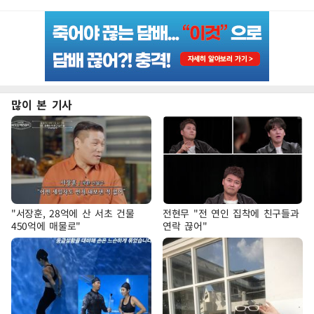
많이 본 기사
"서장훈, 28억에 산 서초 건물
전현무 "전 연인 집착에 친구들과
450억에 매물로"
연락 끊어"