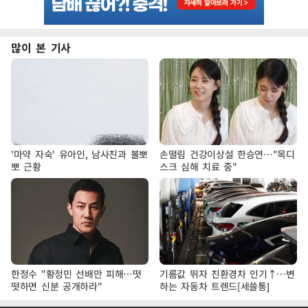
많이 본 기사
'마약 자숙' 유아인, 남사친과 볼뽀
손떨림 건강이상설 한승연…"목디
뽀 근황
스크 심해 치료 중"
한정수 "황정민 선배만 피해…떳
기름값 뛰자 친환경차 인기↑…변
떳하면 신분 공개하라"
하는 자동차 트렌드[세쓸통]