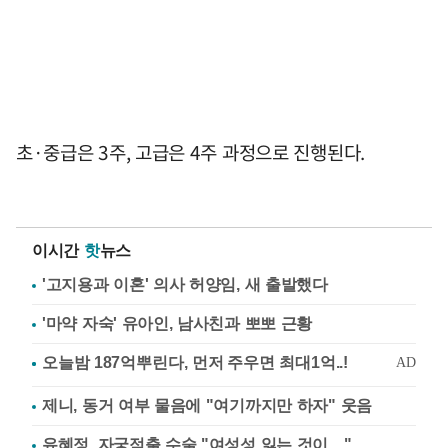
초·중급은 3주, 고급은 4주 과정으로 진행된다.
이시간
핫
뉴스
'고지용과 이혼' 의사 허양임, 새 출발했다
'마약 자숙' 유아인, 남사친과 뽀뽀 근황
제니, 동거 여부 물음에 "여기까지만 하자" 웃음
유혜정, 자궁적출 수술 "여성성 잃는 것이…"