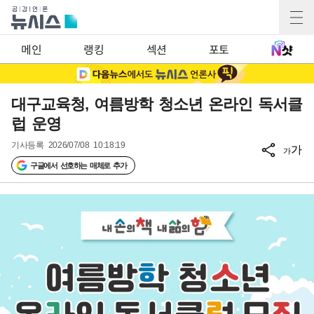
메인
랭킹
섹션
포토
대구교육청, 여름방학 청소년 온라인 독서클
럽 운영
기사등록
2026/07/08 10:18:19
가
가
구글에서 선호하는 매체로 추가