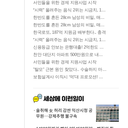
술취해 女 허리 감싼 익산시청 공
무원…강제추행 불구속