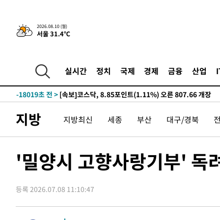
2026.08.10 (월)
서울 31.4℃
-7296초 전 >
트럼프, 이란 추가 요구에 "저강도 대응…이건 체스게임"
-22517초 전 >
[속보]'전장연 시위' 1호선 용산역 상행선 무정차 통과 종
-20995초 전 >
[속보]코스닥 지수 5%대 급등에 '매수 사이드카' 발동
실시간
정치
국제
경제
금융
산업
-18281초 전 >
[속보]원·달러 환율, 오전 9시 1410.3원
-18019초 전 >
[속보]코스닥, 8.85포인트(1.11%) 오른 807.66 개장
-18015초 전 >
[속보]코스피, 47.56포인트(0.76%) 오른 6306.33 개장
지방
지방최신
세종
부산
대구/경북
-16451초 전 >
[속보]지하철 1호선 상행선 용산역 무정차 통과…"집회·
-14776초 전 >
'낮 최고 34도' 전국 더위 지속…강원·경상권 오전 비
-13424초 전 >
파키스탄 보안군, 대 테러작전으로 남서부의 무장세력 소탕
'밀양시 고향사랑기부' 독
명 살해
-11971초 전 >
인천 앞바다 연락두절 모터보트 승선원 3명 전원 구조
-11640초 전 >
이집트, 가자 협상 당사자들에게 약속이행과 방해금지 촉
등록 2026.07.08 11:10:47
-7296초 전 >
트럼프, 이란 추가 요구에 "저강도 대응…이건 체스게임"
-22517초 전 >
[속보]'전장연 시위' 1호선 용산역 상행선 무정차 통과 종
-20995초 전 >
[속보]코스닥 지수 5%대 급등에 '매수 사이드카' 발동