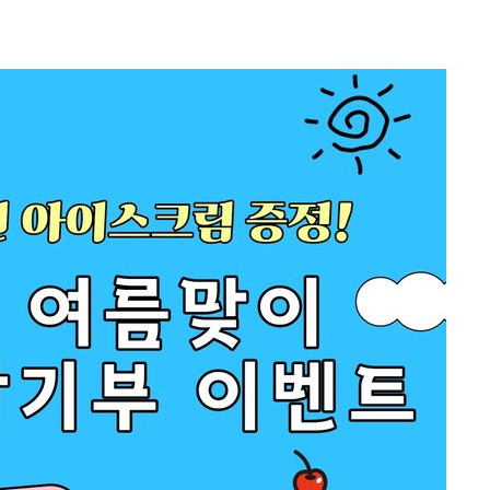
시위"
전..15
구