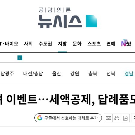
료
IT·바이오
사회
수도권
지방
문화
스포츠
연예
전남광주
대전/충남
울산
강원
충북
전북
경남
시위"
전..15
려 이벤트…세액공제, 답례품
구
구글에서 선호하는 매체로 추가
료