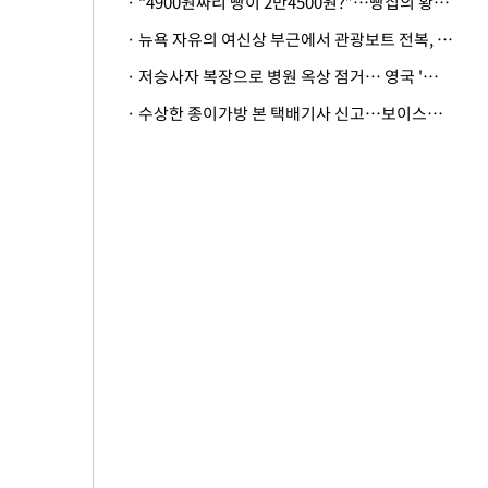
· “4900원짜리 빵이 2만4500원?”…빵집의 황당한 계산법
· 뉴욕 자유의 여신상 부근에서 관광보트 전복, 엄마와 딸아기 사망
· 저승사자 복장으로 병원 옥상 점거… 영국 '흑사병 의사'의 기행
· 수상한 종이가방 본 택배기사 신고…보이스피싱 피해 3000만원 막아