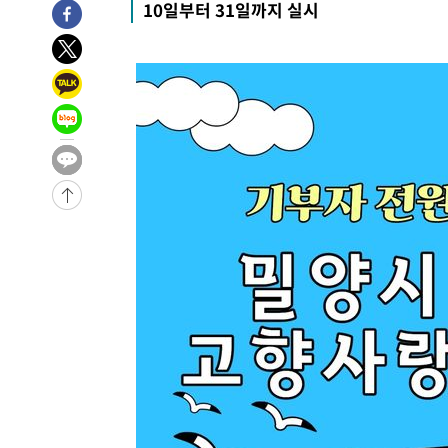
10일부터 31일까지 실시
-18281초 전 >
[속보]원·달러 환율, 오전 9시 1410.3원
-18019초 전 >
[속보]코스닥, 8.85포인트(1.11%) 오른 807.66 개장
-18015초 전 >
[속보]코스피, 47.56포인트(0.76%) 오른 6306.33 개장
-16451초 전 >
[속보]지하철 1호선 상행선 용산역 무정차 통과…"집회·
-14776초 전 >
'낮 최고 34도' 전국 더위 지속…강원·경상권 오전 비
-13424초 전 >
파키스탄 보안군, 대 테러작전으로 남서부의 무장세력 소탕
명 살해
-11971초 전 >
인천 앞바다 연락두절 모터보트 승선원 3명 전원 구조
-11640초 전 >
이집트, 가자 협상 당사자들에게 약속이행과 방해금지 촉
-7296초 전 >
트럼프, 이란 추가 요구에 "저강도 대응…이건 체스게임"