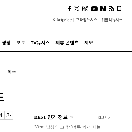
잃은 청년 다시 일으킨 카누
[당신 옆 장애인]
K-Artprice
프라임뉴시스
위클리뉴시스
광장
포토
TV뉴시스
제휴 콘텐츠
제보
제주
도