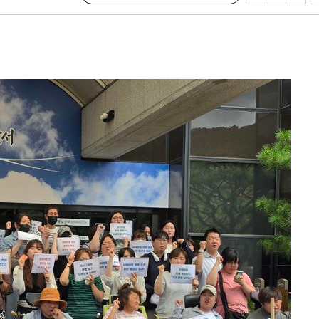
·서미화·
1위… 정
鄭
위해 뛸
승리
내일날씨]
 원해 아
보
속[다음주