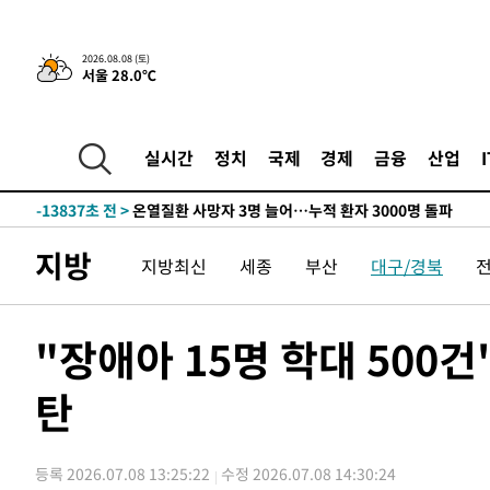
청래 44.56%
-22573초 전 >
[속보]與 대표 경선 제주·인천 당원투표…金 47.75%·
42.08%·宋 10.17%
-22107초 전 >
이강인 "아틀레티코 이적 기뻐…등번호 7번 의미보단 팀 
2026.08.08 (토)
서울 28.0℃
것"
-22042초 전 >
[속보]與 당대표 경선, 제주·인천 권리당원 투표 김민석 
-15816초 전 >
낮 최고 35도 '무더위'…동해안 시간당 30㎜ '강한 비'[
-15086초 전 >
[속보]이강인 "감독님이 원하는 마음 느꼈고, 많은 트로피
실시간
정치
국제
경제
금융
산업
틀레티코 이적"
-14868초 전 >
수도권 40도 육박 '펄펄'…동해안 일부 지역엔 호의주의
-13837초 전 >
온열질환 사망자 3명 늘어…누적 환자 3000명 돌파
-7782초 전 >
강릉에 시간당 81.4㎜ 물폭탄…도로 잠기고 담벼락 붕괴
지방
지방최신
세종
부산
대구/경북
-3889초 전 >
백운산서 80년근 천종산삼 9뿌리 발견…감정가 1.3억원
-1599초 전 >
선재도서 해루질 나섰다 실종 60대, 닷새 만에 숨진 채 발견
14분 전 >
남자 농구, 나고야 아시안게임서 '홈팀' 일본과 한일전
"장애아 15명 학대 500
24분 전 >
여수 오동도 해상서 모터보트 전복…1명 사망·1명 실종
탄
1시간 전 >
극한폭염 한풀 꺾이지만…'낮 최고 35도' 무더위, 열대야 계
날씨]
2시간 전 >
축구협회 "압수수색·성접대 논란 사과…쇄신의 기회로 삼겠
2시간 전 >
[속보]'압수수색·성접대 논란' 축구협회 "실망과 걱정 안겨드
등록 2026.07.08 13:25:22
수정 2026.07.08 14:30:24
5시간 전 >
'최고 37도' 폭염 지속…강원동해안 최대 150㎜ 비