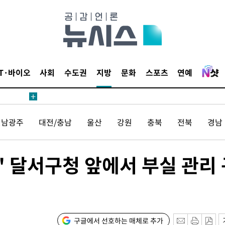
鄭
위해 뛸
승리
내일날씨]
 원해 아
IT·바이오
사회
수도권
지방
문화
스포츠
연예
보
전남광주
대전/충남
울산
강원
충북
전북
경남
건" 달서구청 앞에서 부실 관리
속[다음주
다"
려 죄송"
구글에서 선호하는 매체로 추가