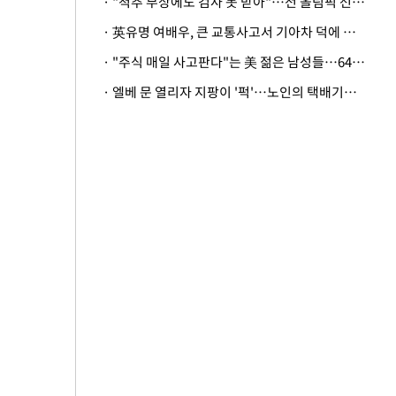
· "척추 부상에도 검사 못 받아"…전 올림픽 선수, 美봅슬레이협회 상대 소송
· 英유명 여배우, 큰 교통사고서 기아차 덕에 살았다
· "주식 매일 사고판다"는 美 젊은 남성들…64%가 "나는 인생의 패배자“
· 엘베 문 열리자 지팡이 '퍽'…노인의 택배기사 폭행 이유