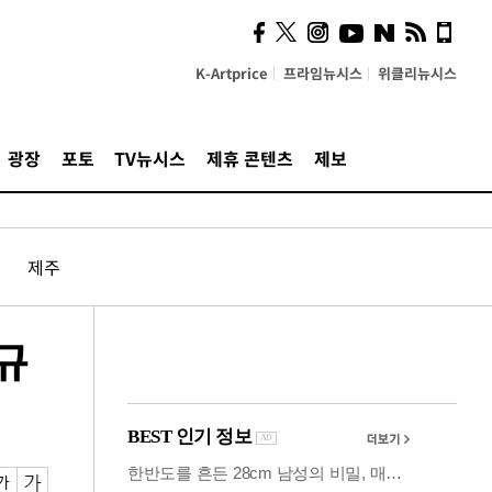
사이 해답 찾았죠"…알을
깨고 나온 '초자아'
K-Artprice
프라임뉴시스
위클리뉴시스
광장
포토
TV뉴시스
제휴 콘텐츠
제보
제주
 규