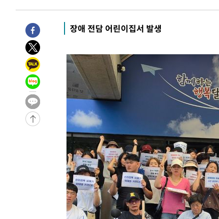
7시간 전 >
[속보]뉴욕증시 상승 마감…S&P 0.6% 나스닥 1.3%↑
-23358초 전 >
[속보]與최고위원 제주·인천 순회경선…박선원·최민희
장애 전담 어린이집서 발생
한민수·김용 순
-23311초 전 >
[속보]김민석, 與 전대 당원투표 누적 득표율 45.42%로 
청래 44.56%
-22593초 전 >
[속보]與 대표 경선 제주·인천 당원투표…金 47.75%·
42.08%·宋 10.17%
-22127초 전 >
이강인 "아틀레티코 이적 기뻐…등번호 7번 의미보단 팀 
것"
-22062초 전 >
[속보]與 당대표 경선, 제주·인천 권리당원 투표 김민석 
-15836초 전 >
낮 최고 35도 '무더위'…동해안 시간당 30㎜ '강한 비'[
-15106초 전 >
[속보]이강인 "감독님이 원하는 마음 느꼈고, 많은 트로피
틀레티코 이적"
-14888초 전 >
수도권 40도 육박 '펄펄'…동해안 일부 지역엔 호의주의
-13857초 전 >
온열질환 사망자 3명 늘어…누적 환자 3000명 돌파
-7802초 전 >
강릉에 시간당 81.4㎜ 물폭탄…도로 잠기고 담벼락 붕괴
-3909초 전 >
백운산서 80년근 천종산삼 9뿌리 발견…감정가 1.3억원
-1619초 전 >
선재도서 해루질 나섰다 실종 60대, 닷새 만에 숨진 채 발견
14분 전 >
남자 농구, 나고야 아시안게임서 '홈팀' 일본과 한일전
24분 전 >
여수 오동도 해상서 모터보트 전복…1명 사망·1명 실종
1시간 전 >
극한폭염 한풀 꺾이지만…'낮 최고 35도' 무더위, 열대야 계