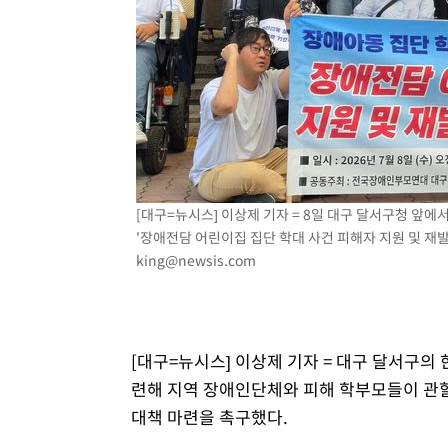
날씨]
2시간 전 >
축구협회 "압수수색·성접대 논란 사과…쇄신의 기회로 삼겠
2시간 전 >
[속보]'압수수색·성접대 논란' 축구협회 "실망과 걱정 안겨드
5시간 전 >
'최고 37도' 폭염 지속…강원동해안 최대 150㎜ 비
7시간 전 >
[속보]뉴욕증시 상승 마감…S&P 0.6% 나스닥 1.3%↑
[대구=뉴시스] 이상제 기자 = 8일 대구 달서구청 
'장애전담 어린이집 집단 학대 사건 피해자 지원 및 재발방
king@newsis.com
[대구=뉴시스] 이상제 기자 = 대구 달서구의
련해 지역 장애인단체와 피해 학부모들이 관
대책 마련을 촉구했다.