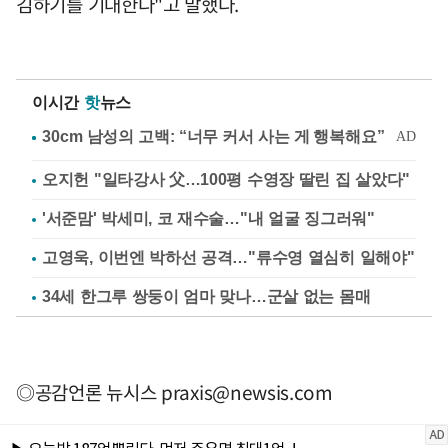
김하기를 기대한다"고 말했다.
이시간
핫
뉴스
오지헌 "일타강사 父…100평 수영장 딸린 집 살았다"
'서준맘' 박세미, 코 재수술…"내 얼굴 징그러워"
고영욱, 이번엔 박하선 공격…"류수영 열심히 일해야"
34세 한그루 쌍둥이 엄마 맞나…군살 없는 몸매
◎공감언론 뉴시스
praxis@newsis.com