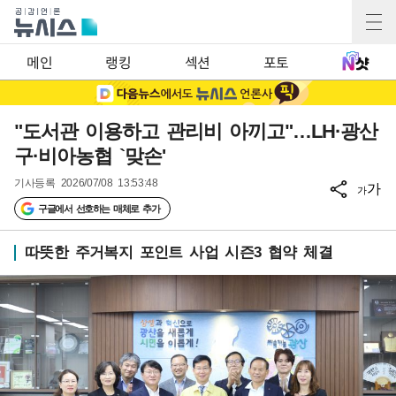
메인
랭킹
섹션
포토
"도서관 이용하고 관리비 아끼고"…LH·광산
구·비아농협 `맞손'
기사등록
2026/07/08 13:53:48
가
가
구글에서 선호하는 매체로 추가
따뜻한 주거복지 포인트 사업 시즌3 협약 체결