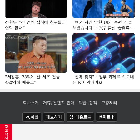
전현무 "전 연인 집착에 친구들과
"여군 지원 막힌 UDT 훈련 직접
연락 끊어"
해봤습니다"…707 출신 女유튜버
'완벽 소화'
"서장훈, 28억에 산 서초 건물
"신약 찾자"…정부 과제로 속도내
450억에 매물로"
는 K-제약바이오
회사소개
제휴/컨텐츠 판매
약관·정책
고충처리
PC화면
제보하기
앱 다운로드
맨위로↑
광
COPYRIGHTⓒ
NEWSIS
ALL RIGHTS RESERVED.
고
삭
제