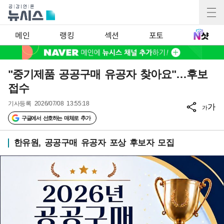
메인
랭킹
섹션
포토
"중기제품 공공구매 유공자 찾아요"…후보
접수
기사등록
2026/07/08 13:55:18
가
가
구글에서 선호하는 매체로 추가
한유원, 공공구매 유공자 포상 후보자 모집