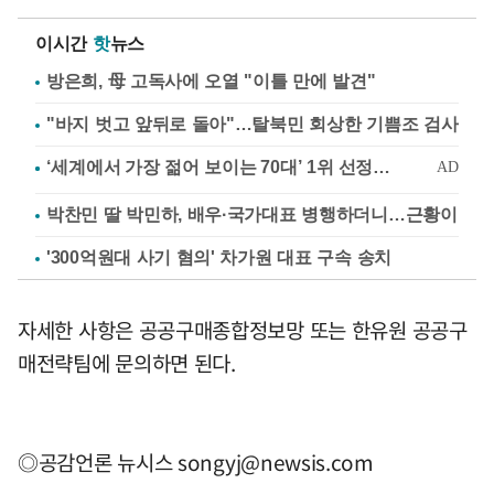
이시간
핫
뉴스
방은희, 母 고독사에 오열 "이틀 만에 발견"
"바지 벗고 앞뒤로 돌아"…탈북민 회상한 기쁨조 검사
박찬민 딸 박민하, 배우·국가대표 병행하더니…근황이
'300억원대 사기 혐의' 차가원 대표 구속 송치
자세한 사항은 공공구매종합정보망 또는 한유원 공공구
매전략팀에 문의하면 된다.
◎공감언론 뉴시스
songyj@newsis.com