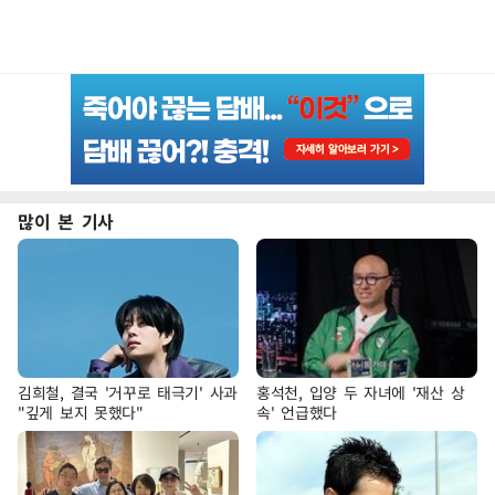
많이 본 기사
김희철, 결국 '거꾸로 태극기' 사과
홍석천, 입양 두 자녀에 '재산 상
"깊게 보지 못했다"
속' 언급했다