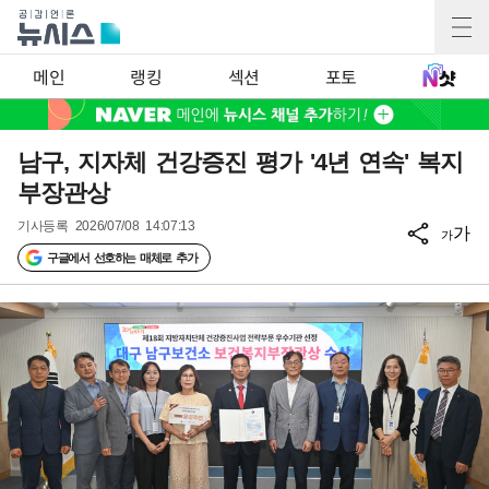
메인
랭킹
섹션
포토
남구, 지자체 건강증진 평가 '4년 연속' 복지
부장관상
기사등록
2026/07/08 14:07:13
가
가
구글에서 선호하는 매체로 추가