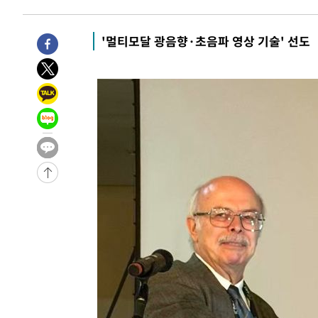
1시간 전 >
[속보]코스피, 6200선 약보합…0.60% 내린 6258.77에 마
1시간 전 >
[속보]원·달러 환율, 7.7원 내린 1416.1원 마감
'멀티모달 광음향·초음파 영상 기술' 선도
1시간 전 >
[속보] 노원서 40.1도 관측…서울, 2018년 이후 첫 40도
2시간 전 >
[속보]종합특검, '계엄 수용공간 확보' 신용해 前교정본부장 
2시간 전 >
외신들도 주목한 韓축구 파문…"국민적 공분에 수사 재개"
2시간 전 >
11시간 압수수색에 성접대 파문까지…'쑥대밭' 된 축구협회
2시간 전 >
[속보]규제합리화위원회 부위원장에 김태유 서울대 공대 교
후임
-19965초 전 >
이강인, 폭염 속 AT마드리드 첫 훈련…80명 식사 대접까
-17104초 전 >
미 사업체 일자리, 7월에 2.3만개 순감하고 그 전 2개월 1
하향수정 (2보)
-16552초 전 >
[속보] 미 사업체, 일자리 7월에 2.3만 개 줄어…실업률은
↓
-12415초 전 >
[속보]이 대통령 "부동산 공급 기존 사고방식 매달리지 
실천"
-11500초 전 >
이란, "오만과 '중앙 단일 루트' 합의…북쪽 인바운드·남
운드는 임시"
-3068초 전 >
"낮 기온 소폭 하락"…수도권 폭염중대경보, 폭염경보로 
-3032초 전 >
[속보]이 대통령, '호우피해' 안동·의성 관할 4개 면 특별
포
-2995초 전 >
[단독]중수청 지원 검사들, 정원 초과 시 낮은 계급 임용…
갈 수도
-966초 전 >
낮 최고 37도 찜통더위…곳곳 소나기·강원 많은 비[내일날씨