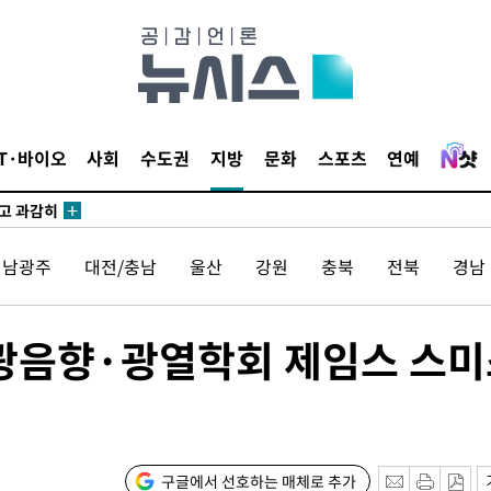
수…이병태
지(종합)
0.3만개
IT·바이오
사회
수도권
지방
문화
스포츠
연예
 4.1%로
말고 과감히
쪽 아웃바
전남광주
대전/충남
울산
강원
충북
전북
경남
하향
재난지역 선
희망지 못
 광음향·광열학회 제임스 스
]
제 대응"
구글에서 선호하는 매체로 추가