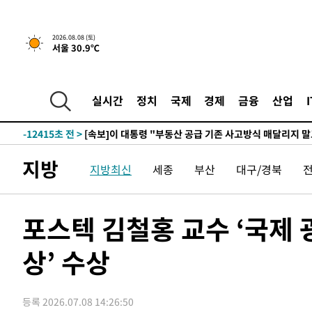
2026.08.08 (토)
서울 30.9℃
2시간 전 >
[속보]규제합리화위원회 부위원장에 김태유 서울대 공대 교
후임
-19965초 전 >
이강인, 폭염 속 AT마드리드 첫 훈련…80명 식사 대접까
-17104초 전 >
미 사업체 일자리, 7월에 2.3만개 순감하고 그 전 2개월 1
실시간
정치
국제
경제
금융
산업
하향수정 (2보)
-16552초 전 >
[속보] 미 사업체, 일자리 7월에 2.3만 개 줄어…실업률은
↓
-12415초 전 >
[속보]이 대통령 "부동산 공급 기존 사고방식 매달리지 
실천"
-11500초 전 >
이란, "오만과 '중앙 단일 루트' 합의…북쪽 인바운드·남
지방
지방최신
세종
부산
대구/경북
운드는 임시"
-3068초 전 >
"낮 기온 소폭 하락"…수도권 폭염중대경보, 폭염경보로 
-3032초 전 >
[속보]이 대통령, '호우피해' 안동·의성 관할 4개 면 특별
포
-2995초 전 >
[단독]중수청 지원 검사들, 정원 초과 시 낮은 계급 임용…
포스텍 김철홍 교수 ‘국제
갈 수도
-966초 전 >
낮 최고 37도 찜통더위…곳곳 소나기·강원 많은 비[내일날씨
상’ 수상
12분 전 >
SK하이닉스, 용인·청주 팹에 54조 투자…"AI 메모리 수요 선
1시간 전 >
여자배구 이재영·이다영 자매, 아제르바이잔 투란VC 입단
1시간 전 >
외국인 심판 성 접대 7경기 들여다보니…한국 축구 '5승 2무'
등록 2026.07.08 14:26:50
1시간 전 >
[속보]코스닥, 2.86포인트(0.36%) 내린 798.81마감