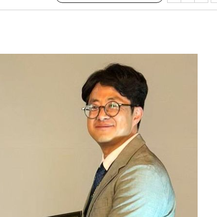
쳐
기소
수…이병태
지(종합)
0.3만개
 4.1%로
말고 과감히
쪽 아웃바
하향
재난지역 선
희망지 못
]