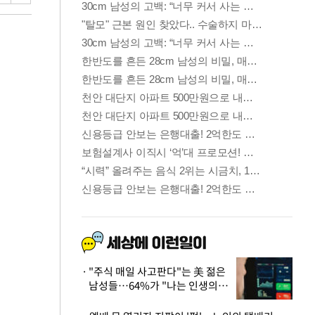
"주식 매일 사고판다"는 美 젊은
남성들…64%가 "나는 인생의
패배자“