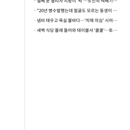
· 엘베 문 열리자 지팡이 '퍽'…노인의 택배기사 폭행 이유
· "20년 병수발했는데 얼굴도 모르는 동생이 유산 절반을"…배다른 형제 상속권 있을까
· 냄비 태우고 욕실 물바다…'치매 의심' 시어머니 검사 권유했다가 '날벼락'
· 새벽 식당 몰래 들어와 테이블서 '쿨쿨'…토사물 남기고 사라진 남성