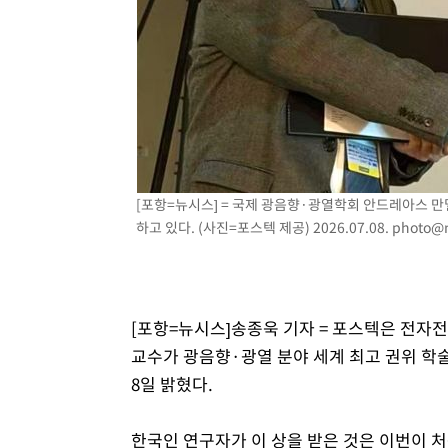
12분 전 >
SK하이닉스, 용인·청주 팹에 54조 투자…"AI 메모리 수요 선
1시간 전 >
여자배구 이재영·이다영 자매, 아제르바이잔 투란VC 입단
1시간 전 >
외국인 심판 성 접대 7경기 들여다보니…한국 축구 '5승 2무'
1시간 전 >
[속보]코스닥, 2.86포인트(0.36%) 내린 798.81마감
1시간 전 >
[속보]코스피, 6200선 약보합…0.60% 내린 6258.77에 마
1시간 전 >
[속보]원·달러 환율, 7.7원 내린 1416.1원 마감
1시간 전 >
[속보] 노원서 40.1도 관측…서울, 2018년 이후 첫 40도
[포항=뉴시스] = 국제 광음향·광열학회 안드레아스 만
2시간 전 >
[속보]종합특검, '계엄 수용공간 확보' 신용해 前교정본부장 
하고 있다. (사진=포스텍 제공) 2026.07.08.
photo@
2시간 전 >
외신들도 주목한 韓축구 파문…"국민적 공분에 수사 재개"
2시간 전 >
11시간 압수수색에 성접대 파문까지…'쑥대밭' 된 축구협회
2시간 전 >
[속보]규제합리화위원회 부위원장에 김태유 서울대 공대 교
[포항=뉴시스]송종욱 기자 = 포스텍은 전
후임
교수가 광음향·광열 분야 세계 최고 권위 학
8일 밝혔다.
한국인 연구자가 이 상을 받은 것은 이번이 