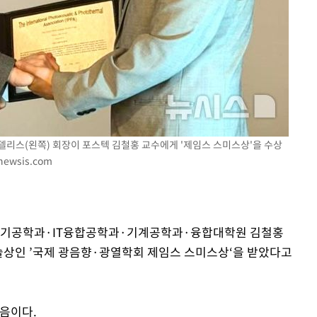
제 대응"
쳐
델리스(왼쪽) 회장이 포스텍 김철홍 교수에게 '제임스 스미스상'을 수상
기소
newsis.com
수…이병태
자전기공학과·IT융합공학과·기계공학과·융합대학원 김철홍
술상인 ’국제 광음향·광열학회 제임스 스미스상‘을 받았다고
처음이다.