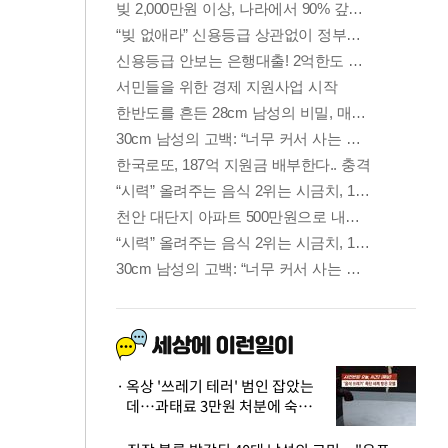
옥상 '쓰레기 테러' 범인 잡았는
데…과태료 3만원 처분에 숙박업
주 허탈