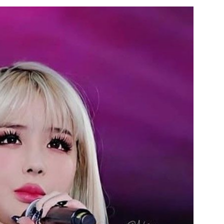
의
 격파
다"
수수색(종
4%↑
침 준수"
수색
 강화"