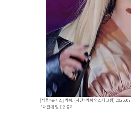
2시간 전 >
[속보]7~9일 프로야구 3연전도 폭염 취소…11일 재개
2시간 전 >
"韓 외환시장 개입 관측 배경엔 美의 대한국 무역적자 있어"
2시간 전 >
'월드컵 탈락 후폭풍' 축구협회…초유의 압수수색에 '충격·당
2시간 전 >
서울 낮 37.9도, 올여름 최고치 경신…영등포 순간 '40도'
2시간 전 >
[속보]종합특검, 대검 추가 압수수색…내란 중요임무종사 혐
3시간 전 >
[속보]코스닥, 800p 회복…0.26% 오른 801.67 마감
3시간 전 >
[속보]코스피, 301.88포인트(4.58%) 내린 6296.38 마감
3시간 전 >
[속보]원·달러 환율, 0.7원 내린 1423.8원 마감
4시간 전 >
"여기 떨어졌다"…다누리, 스페이스X 로켓 달 충돌 흔적 포착
5시간 전 >
손흥민, 5경기 연속골 실패…LAFC는 승부차기 끝 과달라하라
7시간 전 >
내일까지 39도 '펄펄'…기상청 "태풍 지나며 폭염 잠시 꺾인
[서울=뉴시스] 박봄. (사진=박봄 인스타그램) 2026.07.
*재판매 및 DB 금지