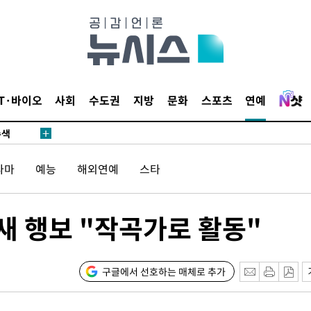
다"
수수색(종
4%↑
IT·바이오
사회
수도권
지방
문화
스포츠
연예
침 준수"
수색
 강화"
라마
예능
해외연예
스타
 새 행보 "작곡가로 활동"
구글에서 선호하는 매체로 추가
황'