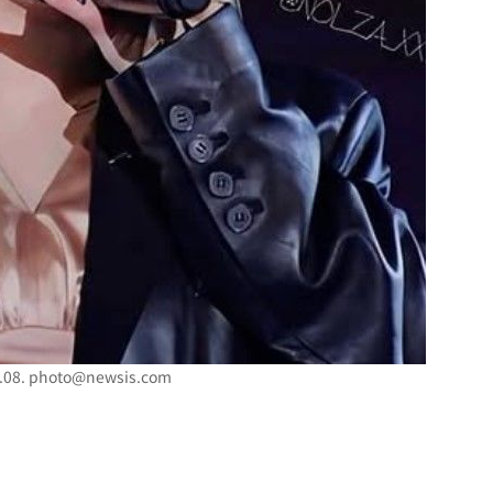
황'
의
 격파
다"
08.
photo@newsis.com