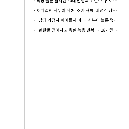
· 직장 불륜 발각된 40대 남성의 고민…"유포 동료 명예훼손·협박죄 고소 가능할까"
· 재취업한 시누이 위해 '조카 셔틀' 떠넘긴 남편…아내 "난 못한다"
· "남의 가정사 끼어들지 마"…시누이 불륜 덮으려는 남편에 억울한 아내
· "현관문 걷어차고 욕설 녹음 반복"…18개월 아기 키우는 집 뒤흔든 '앞집의 비극'