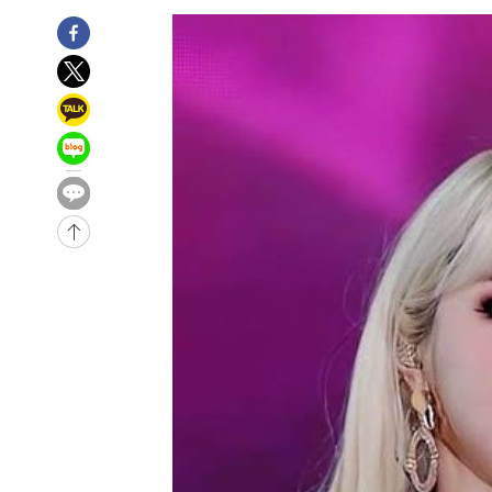
2시간 전 >
[속보]종합특검, 대검 추가 압수수색…내란 중요임무종사 혐
3시간 전 >
[속보]코스닥, 800p 회복…0.26% 오른 801.67 마감
3시간 전 >
[속보]코스피, 301.88포인트(4.58%) 내린 6296.38 마감
3시간 전 >
[속보]원·달러 환율, 0.7원 내린 1423.8원 마감
4시간 전 >
"여기 떨어졌다"…다누리, 스페이스X 로켓 달 충돌 흔적 포착
5시간 전 >
손흥민, 5경기 연속골 실패…LAFC는 승부차기 끝 과달라하라
7시간 전 >
내일까지 39도 '펄펄'…기상청 "태풍 지나며 폭염 잠시 꺾인
-11882초 전 >
'월드컵 탈락 후폭풍' 축구협회…11시간 걸린 초유의 압
합)
-11318초 전 >
[속보] 뉴욕증시, 혼조 출발…나스닥 0.3%↓, 다우 0.1
-10111초 전 >
축구협회, 15년 전 심판 성 접대 파문에 "현재는 내부 지
-8796초 전 >
경찰, '홍명보는 2순위' 결론냈던 스포츠윤리센터도 압수
1시간 전 >
[속보]합참 "北 발사체는 단거리탄도미사일…감시·경계태세
1시간 전 >
日방위성, 北이 동해로 쏜 발사체는 탄도미사일 가능성
2시간 전 >
[속보] SKT, 에이닷 서비스 장애 발생…"원인 파악 중"
2시간 전 >
[속보]합참 "북, 동해상으로 미상 발사체 발사"
2시간 전 >
'낮 최고 39도' 불볕더위…한밤 열대야도 계속[내일날씨]