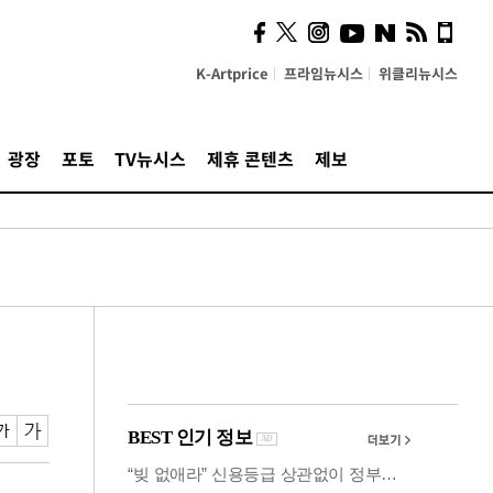
의견, 국토부·LH에 충실히
전달할 것"
K-Artprice
프라임뉴시스
위클리뉴시스
광장
포토
TV뉴시스
제휴 콘텐츠
제보