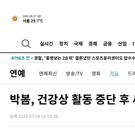
2026.08.07 (금)
서울 29.7℃
7시간 전 >
내일까지 39도 '펄펄'…기상청 "태풍 지나며 폭염 잠시 꺾인
-11882초 전 >
'월드컵 탈락 후폭풍' 축구협회…11시간 걸린 초유의 압
합)
-11318초 전 >
[속보] 뉴욕증시, 혼조 출발…나스닥 0.3%↓, 다우 0.1
실시간
정치
국제
경제
금융
산업
-10111초 전 >
축구협회, 15년 전 심판 성 접대 파문에 "현재는 내부 지
-8796초 전 >
경찰, '홍명보는 2순위' 결론냈던 스포츠윤리센터도 압수
1시간 전 >
[속보]합참 "北 발사체는 단거리탄도미사일…감시·경계태세
연예
연예최신
방송/TV
영화
가요
드
1시간 전 >
日방위성, 北이 동해로 쏜 발사체는 탄도미사일 가능성
2시간 전 >
[속보] SKT, 에이닷 서비스 장애 발생…"원인 파악 중"
2시간 전 >
[속보]합참 "북, 동해상으로 미상 발사체 발사"
박봄, 건강상 활동 중단 후
2시간 전 >
'낮 최고 39도' 불볕더위…한밤 열대야도 계속[내일날씨]
2시간 전 >
[속보]7~9일 프로야구 3연전도 폭염 취소…11일 재개
등록 2026.07.08 14:53:38
2시간 전 >
"韓 외환시장 개입 관측 배경엔 美의 대한국 무역적자 있어"
2시간 전 >
'월드컵 탈락 후폭풍' 축구협회…초유의 압수수색에 '충격·당
2시간 전 >
서울 낮 37.9도, 올여름 최고치 경신…영등포 순간 '40도'