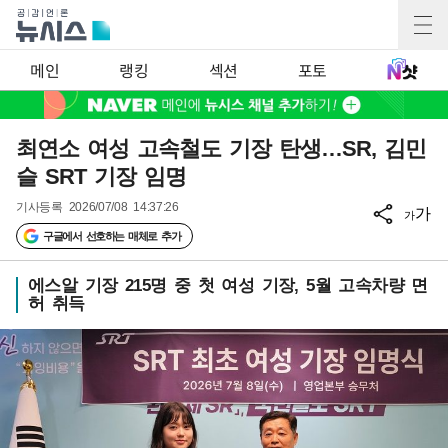
메인
랭킹
섹션
포토
최연소 여성 고속철도 기장 탄생…SR, 김민
슬 SRT 기장 임명
기사등록
2026/07/08 14:37:26
가
가
구글에서 선호하는 매체로 추가
에스알 기장 215명 중 첫 여성 기장, 5월 고속차량 면
허 취득