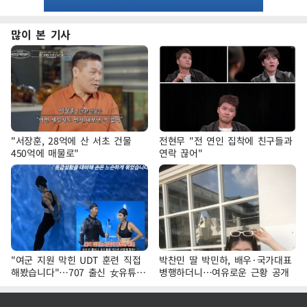
많이 본 기사
"서장훈, 28억에 산 서초 건물
전현무 "전 연인 집착에 친구들과
450억에 매물로"
연락 끊어"
"여군 지원 막힌 UDT 훈련 직접
박찬민 딸 박민하, 배우·국가대표
해봤습니다"…707 출신 女유튜버
병행하더니…여유로운 근황 공개
'완벽 소화'